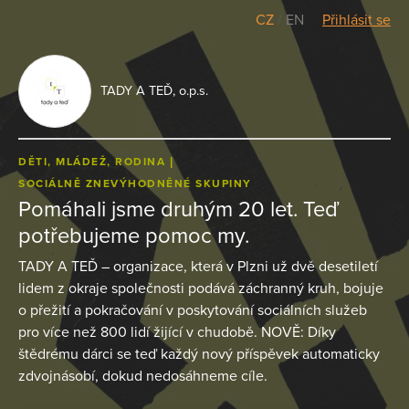
CZ
/
EN
Přihlásit se
TADY A TEĎ, o.p.s.
DĚTI, MLÁDEŽ, RODINA
SOCIÁLNĚ ZNEVÝHODNĚNÉ SKUPINY
Pomáhali jsme druhým 20 let. Teď
potřebujeme pomoc my.
TADY A TEĎ – organizace, která v Plzni už dvě desetiletí
lidem z okraje společnosti podává záchranný kruh, bojuje
o přežití a pokračování v poskytování sociálních služeb
pro více než 800 lidí žijící v chudobě. NOVĚ: Díky
štědrému dárci se teď každý nový příspěvek automaticky
zdvojnásobí, dokud nedosáhneme cíle.