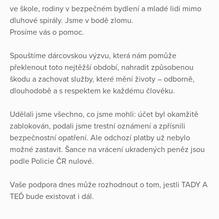
ve škole, rodiny v bezpečném bydlení a mladé lidi mimo
dluhové spirály. Jsme v bodě zlomu.
Prosíme vás o pomoc.
Spouštíme dárcovskou výzvu, která nám pomůže
překlenout toto nejtěžší období, nahradit způsobenou
škodu a zachovat služby, které mění životy – odborně,
dlouhodobě a s respektem ke každému člověku.
Udělali jsme všechno, co jsme mohli: účet byl okamžitě
zablokován, podali jsme trestní oznámení a zpřísnili
bezpečnostní opatření. Ale odchozí platby už nebylo
možné zastavit. Šance na vrácení ukradených peněz jsou
podle Policie ČR nulové.
Vaše podpora dnes může rozhodnout o tom, jestli TADY A
TEĎ bude existovat i dál.