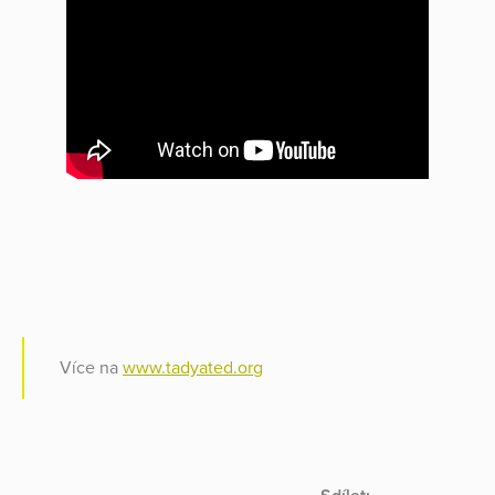
Více na
www.tadyated.org