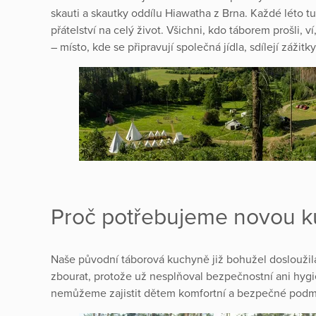
skauti a skautky oddílu Hiawatha z Brna. Každé léto tu 
přátelství na celý život. Všichni, kdo táborem prošli, 
– místo, kde se připravují společná jídla, sdílejí zážitk
Proč potřebujeme novou k
Naše původní táborová kuchyně již bohužel dosloužila
zbourat, protože už nesplňoval bezpečnostní ani hy
nemůžeme zajistit dětem komfortní a bezpečné podmín