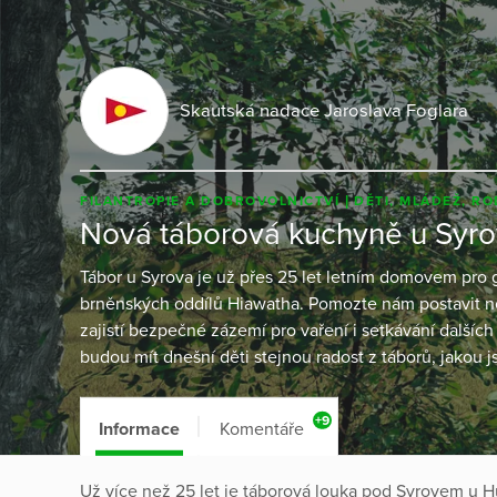
Skautská nadace Jaroslava Foglara
FILANTROPIE A DOBROVOLNICTVÍ
DĚTI, MLÁDEŽ, RO
Nová táborová kuchyně u Syr
Tábor u Syrova je už přes 25 let letním domovem pro 
brněnských oddílů Hiawatha. Pomozte nám postavit n
zajistí bezpečné zázemí pro vaření i setkávání další
budou mít dnešní děti stejnou radost z táborů, jakou js
+9
Informace
Komentáře
Už více než 25 let je táborová louka pod Syrovem u 