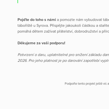
Pojďte do toho s námi
a pomozte nám vybudovat tábo
tábořiště u Syrova. Přispějte jakoukoli částkou a staň
pomáhá dětem zažívat přátelství, dobrodružství a příro
Děkujeme za vaši podporu!
Potvrzení o daru, uplatnitelné pro snížení základu dan
2026. Pro jeho platnost je po darování zapotřebí vyp
Podpořte tento projekt ještě víc