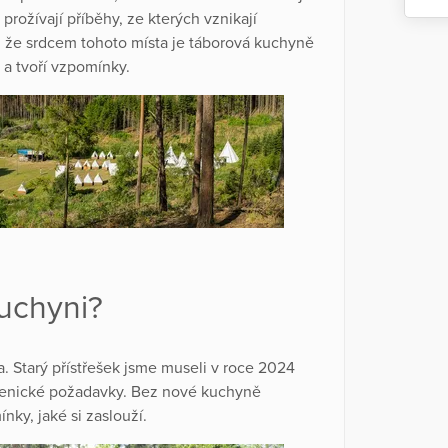
prožívají příběhy, ze kterých vznikají
ví, že srdcem tohoto místa je táborová kuchyně
y a tvoří vzpomínky.
uchyni?
. Starý přístřešek jsme museli v roce 2024
gienické požadavky. Bez nové kuchyně
ky, jaké si zaslouží.