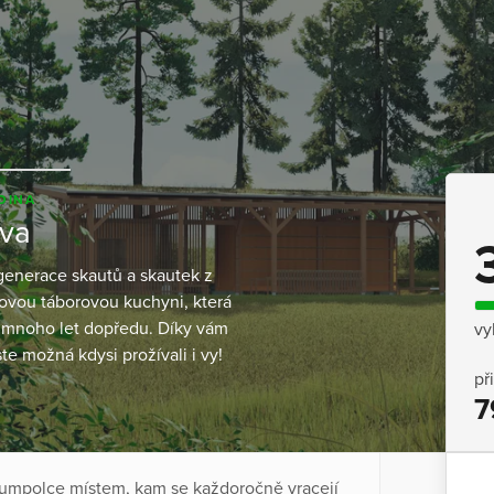
DINA
ova
generace skautů a skautek z
ovou táborovou kuchyni, která
ch mnoho let dopředu. Díky vám
vy
te možná kdysi prožívali i vy!
př
7
Humpolce místem, kam se každoročně vracejí