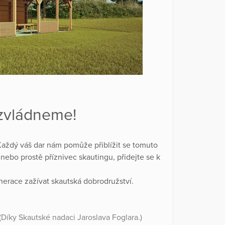
ezvládneme!
aždý váš dar nám pomůže přiblížit se tomuto
u nebo prostě příznivec skautingu, přidejte se k
erace zažívat skautská dobrodružství.
Díky Skautské nadaci Jaroslava Foglara.)