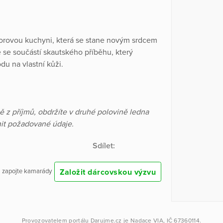
rovou kuchyni, která se stane novým srdcem
te se součástí skautského příběhu, který
du na vlastní kůži.
ě z příjmů, obdržíte v druhé polovině ledna
lnit požadované údaje.
Sdílet:
Založit dárcovskou výzvu
 a zapojte kamarády
Provozovatelem portálu
Darujme.cz
je
Nadace VIA
, IČ 67360114.