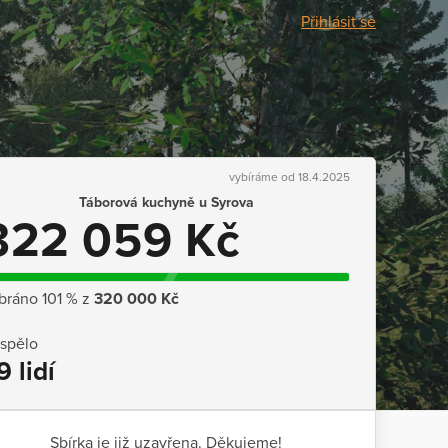
Přihlásit se
vybíráme od 18.4.2025
Táborová kuchyně u Syrova
322 059 Kč
bráno 101 % z
320 000 Kč
ispělo
9 lidí
Sbírka je již uzavřena. Děkujeme!