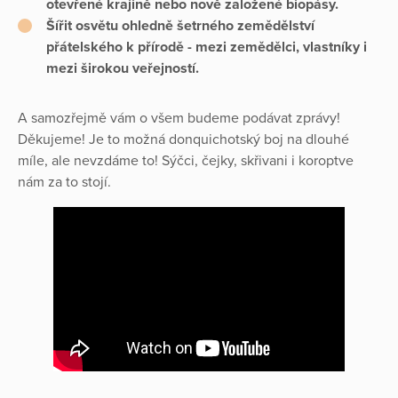
otevřené krajině nebo nově založené biopásy.
Šířit osvětu ohledně šetrného zemědělství
přátelského k přírodě - mezi zemědělci, vlastníky i
mezi širokou veřejností.
A samozřejmě vám o všem budeme podávat zprávy!
Děkujeme! Je to možná donquichotský boj na dlouhé
míle, ale nevzdáme to! Sýčci, čejky, skřivani i koroptve
nám za to stojí.