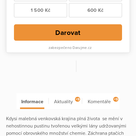
1 500 Kč
600 Kč
Darovat
zabezpečeno Darujme.cz
+9
+9
Informace
Aktuality
Komentáře
Kdysi malebná venkovská krajina plná života se mění v
nehostinnou pustinu tvořenou velkými lány udržovanými
pomocí obrovského množství chemie. Záchrana ptačích