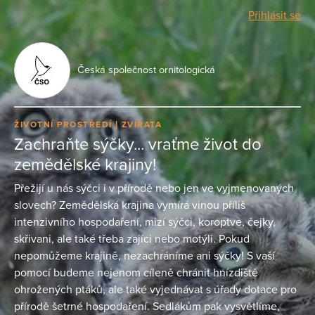
Přihlásit se
Česká společnost ornitologická
ŽIVOTNÍ PROSTŘEDÍ
ZVÍŘATA
Zachraňte sýčky... vraťme život do
zemědělské krajiny!
Přežijí u nás sýčci i v přírodě nebo jen ve vyjmenovaných
slovech? Zemědělská krajina vymírá vinou příliš
intenzivního hospodaření, mizí sýčci, koroptve, čejky,
skřivani, ale také třeba zajíci nebo motýli. Pokud
nepomůžeme krajině, nezachráníme ani sýčky! S vaší
pomocí budeme nejenom cíleně chránit hnízdiště
ohrožených ptáků, ale také vyjednávat s úřady dotace pro
přírodě šetrné hospodaření. Sedlákům pak vysvětlíme,