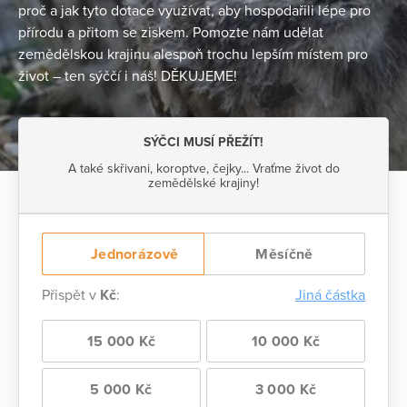
proč a jak tyto dotace využívat, aby hospodařili lépe pro
přírodu a přitom se ziskem. Pomozte nám udělat
zemědělskou krajinu alespoň trochu lepším místem pro
život – ten sýččí i náš! DĚKUJEME!
SÝČCI MUSÍ PŘEŽÍT!
A také skřivani, koroptve, čejky... Vraťme život do
zemědělské krajiny!
Jednorázově
Měsíčně
Přispět v
Kč
:
Jiná částka
15 000 Kč
10 000 Kč
5 000 Kč
3 000 Kč