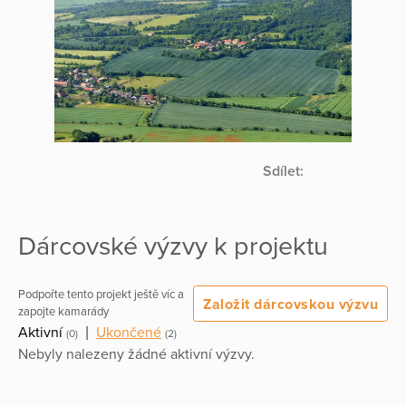
Sdílet:
Dárcovské výzvy k projektu
Podpořte tento projekt ještě víc a
Založit dárcovskou výzvu
zapojte kamarády
Aktivní
|
Ukončené
(0)
(2)
Nebyly nalezeny žádné aktivní výzvy.