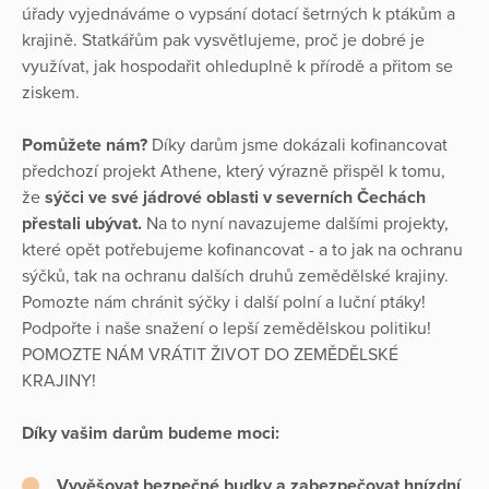
úřady vyjednáváme o vypsání dotací šetrných k ptákům a
krajině. Statkářům pak vysvětlujeme, proč je dobré je
využívat, jak hospodařit ohleduplně k přírodě a přitom se
ziskem.
Pomůžete nám?
Díky darům jsme dokázali kofinancovat
předchozí projekt Athene, který výrazně přispěl k tomu,
že
sýčci ve své jádrové oblasti v severních Čechách
přestali ubývat.
Na to nyní navazujeme dalšími projekty,
které opět potřebujeme kofinancovat - a to jak na ochranu
sýčků, tak na ochranu dalších druhů zemědělské krajiny.
Pomozte nám chránit sýčky i další polní a luční ptáky!
Podpořte i naše snažení o lepší zemědělskou politiku!
POMOZTE NÁM VRÁTIT ŽIVOT DO ZEMĚDĚLSKÉ
KRAJINY!
Díky vašim darům budeme moci:
Vyvěšovat bezpečné budky a zabezpečovat hnízdní