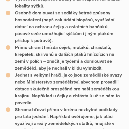
lokality sýčků.
Osobně domlouvat se sedláky šetrné způsoby
hospodaření (např. zakládání biopásů, využívání
dotací na ochranu čejky a ostatních bahňáků,
pásové seče umožňující sýčkům i jiným ptákům
přístup k potravě).
Přímo chránit hnízda čejek, motáků, chřástalů,
křepelek, skřivanů a dalších ptáků hnízdících na
zemi v polích – značit je tyčemi a domlouvat se
zemědělci, aby je nechali v klidu vyhnízdit.
Jednat s velkými hráči, jako jsou zemědělské svazy
nebo Ministerstvo zemědělství, abychom prosadili
dotace skutečně prospěšné pro naši zemědělskou
krajinu. Například u čejky a chřástalů už se nám to
povedlo.
Shromažďovat přímo v terénu nezbytné podklady
pro tato jednání. Například ověřujeme, jak ptáci
využívají areály zemědělských statků, hnojiště v