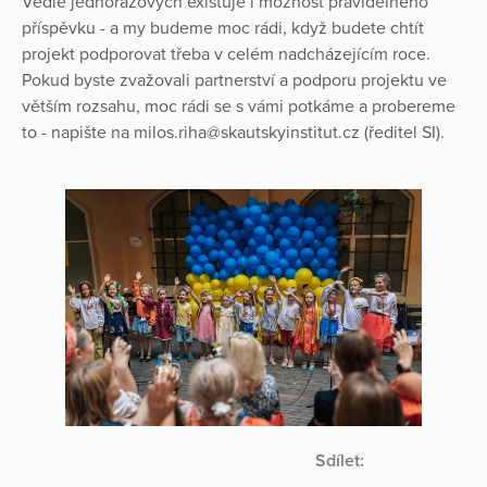
Vedle jednorázových existuje i možnost pravidelného
příspěvku - a my budeme moc rádi, když budete chtít
projekt podporovat třeba v celém nadcházejícím roce.
Pokud byste zvažovali partnerství a podporu projektu ve
větším rozsahu, moc rádi se s vámi potkáme a probereme
to - napište na milos.riha@skautskyinstitut.cz (ředitel SI).
Sdílet: