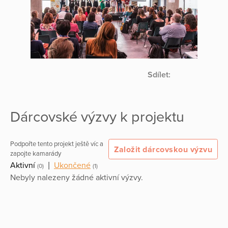
Sdílet:
Dárcovské výzvy k projektu
Podpořte tento projekt ještě víc a
Založit dárcovskou výzvu
zapojte kamarády
Aktivní
|
Ukončené
(0)
(1)
Nebyly nalezeny žádné aktivní výzvy.