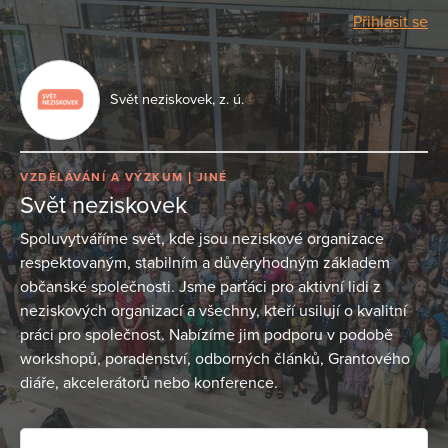
Přihlásit se
Svět neziskovek, z. ú.
VZDĚLÁVÁNÍ A VÝZKUM
JINÉ
Svět neziskovek
Spoluvytváříme svět, kde jsou neziskové organizace
respektovaným, stabilním a důvěryhodným základem
občanské společnosti. Jsme parťáci pro aktivní lidi z
neziskových organizací a všechny, kteří usilují o kvalitní
práci pro společnost. Nabízíme jim podporu v podobě
workshopů, poradenství, odborných článků, Grantového
diáře, akcelerátorů nebo konference.