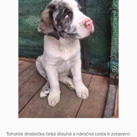
Tohohle drobečka čeká dlouhá a náročná cesta k zotavení: