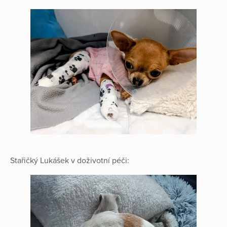
Stařičký Lukášek v doživotní péči: