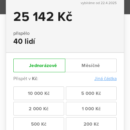
vybíráme od 22.4.2025
25 142 Kč
přispělo
40 lidí
Jednorázově
Měsíčně
Přispět v
Kč
:
Jiná částka
10 000 Kč
5 000 Kč
2 000 Kč
1 000 Kč
500 Kč
200 Kč