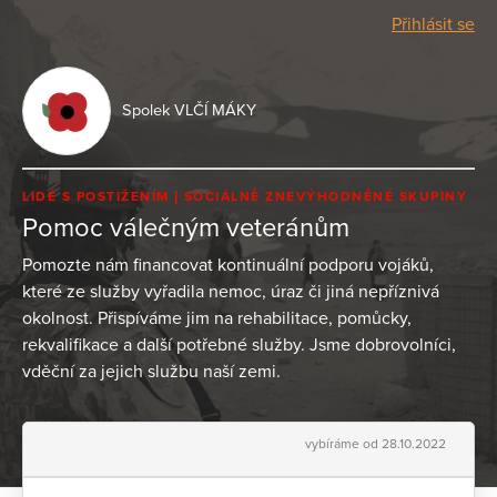
Přihlásit se
Spolek VLČÍ MÁKY
LIDÉ S POSTIŽENÍM
SOCIÁLNĚ ZNEVÝHODNĚNÉ SKUPINY
Pomoc válečným veteránům
Pomozte nám financovat kontinuální podporu vojáků,
které ze služby vyřadila nemoc, úraz či jiná nepříznivá
okolnost. Přispíváme jim na rehabilitace, pomůcky,
rekvalifikace a další potřebné služby. Jsme dobrovolníci,
vděční za jejich službu naší zemi.
vybíráme od 28.10.2022