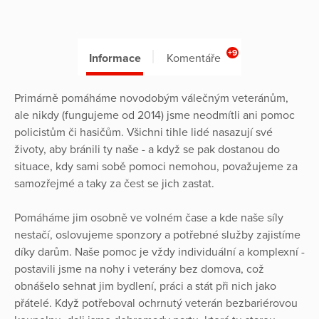
+9
Informace
Komentáře
Primárně pomáháme novodobým válečným veteránům,
ale nikdy (fungujeme od 2014) jsme neodmítli ani pomoc
policistům či hasičům. Všichni tihle lidé nasazují své
životy, aby bránili ty naše - a když se pak dostanou do
situace, kdy sami sobě pomoci nemohou, považujeme za
samozřejmé a taky za čest se jich zastat.
Pomáháme jim osobně ve volném čase a kde naše síly
nestačí, oslovujeme sponzory a potřebné služby zajistíme
díky darům. Naše pomoc je vždy individuální a komplexní -
postavili jsme na nohy i veterány bez domova, což
obnášelo sehnat jim bydlení, práci a stát při nich jako
přátelé. Když potřeboval ochrnutý veterán bezbariérovou