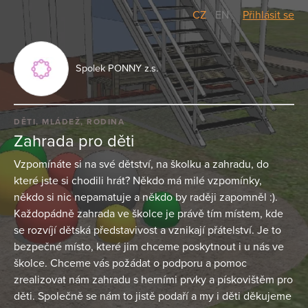
CZ
/
EN
Přihlásit se
Spolek PONNY z.s.
DĚTI, MLÁDEŽ, RODINA
Zahrada pro děti
Vzpomínáte si na své dětství, na školku a zahradu, do
které jste si chodili hrát? Někdo má milé vzpomínky,
někdo si nic nepamatuje a někdo by raději zapomněl :).
Každopádně zahrada ve školce je právě tím místem, kde
se rozvíjí dětská představivost a vznikají přátelství. Je to
bezpečné místo, které jim chceme poskytnout i u nás ve
školce. Chceme vás požádat o podporu a pomoc
zrealizovat nám zahradu s herními prvky a pískovištěm pro
děti. Společně se nám to jistě podaří a my i děti děkujeme