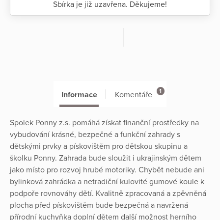
Sbírka je již uzavřena. Děkujeme!
1
Informace
Komentáře
Spolek Ponny z.s. pomáhá získat finanční prostředky na
vybudování krásné, bezpečné a funkční zahrady s
dětskými prvky a pískovištěm pro dětskou skupinu a
školku Ponny. Zahrada bude sloužit i ukrajinským dětem
jako místo pro rozvoj hrubé motoriky. Chybět nebude ani
bylinková zahrádka a netradiční kulovité gumové koule k
podpoře rovnováhy dětí. Kvalitně zpracovaná a zpěvněná
plocha před pískovištěm bude bezpečná a navržená
přírodní kuchyňka doplní dětem další možnost herního