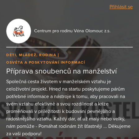
Přihlásit se
Centrum pro rodinu Véna Olomouc z.s.
DĚTI, MLÁDEŽ, RODINA
OSVĚTA A POSKYTOVÁNÍ INFORMACÍ
Příprava snoubenců na manželství
Společná cesta životem v manželském vztahu je
celoživotní projekt. Hned na startu poskytujeme párům
potřebné informace a nástroje k tomu, aby pracovali na
svém vztahu efektivně a svou rozdílnost a krize
proměňovali v příležitosti k budování pevnějšího a
radostnějšího vztahu. Každý dar, ať už malý nebo velký,
nám pomůže - Pomáhat rodinám žít šťastněji ... Děkujeme
za vaši podporu!