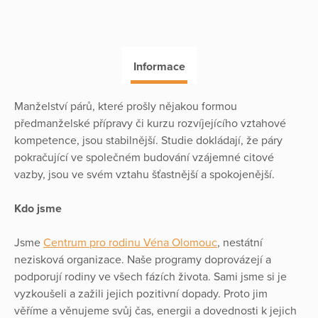
Informace
Manželství párů, které prošly nějakou formou
předmanželské přípravy či kurzu rozvíjejícího vztahové
kompetence, jsou stabilnější. Studie dokládají, že páry
pokračující ve společném budování vzájemné citové
vazby, jsou ve svém vztahu šťastnější a spokojenější.
Kdo jsme
Jsme
Centrum pro rodinu Véna Olomouc
, nestátní
nezisková organizace. Naše programy doprovázejí a
podporují rodiny ve všech fázích života. Sami jsme si je
vyzkoušeli a zažili jejich pozitivní dopady. Proto jim
věříme a věnujeme svůj čas, energii a dovednosti k jejich