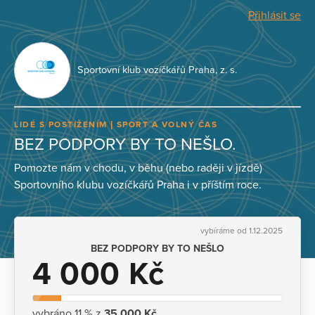
Přihlásit se
Sportovní klub vozíčkářů Praha, z. s.
LIDÉ S POSTIŽENÍM
SPORT A VOLNÝ ČAS
BEZ PODPORY BY TO NEŠLO.
Pomozte nám v chodu, v běhu (nebo raději v jízdě)
Sportovního klubu vozíčkářů Praha i v příštím roce.
vybíráme od 1.12.2025
BEZ PODPORY BY TO NEŠLO
4 000 Kč
vybráno 11 % z
35 000 Kč