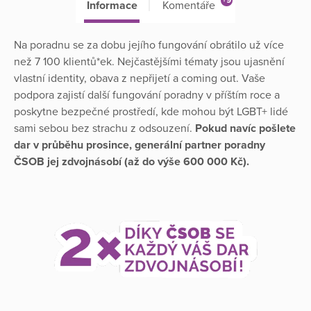
+9
Informace
Komentáře
Na poradnu se za dobu jejího fungování obrátilo už více
než 7 100 klientů*ek. Nejčastějšími tématy jsou ujasnění
vlastní identity, obava z nepřijetí a coming out. Vaše
podpora zajistí další fungování poradny v příštím roce a
poskytne bezpečné prostředí, kde mohou být LGBT+ lidé
sami sebou bez strachu z odsouzení.
Pokud navíc pošlete
dar v průběhu prosince, generální partner poradny
ČSOB jej zdvojnásobí (až do výše 600 000 Kč).