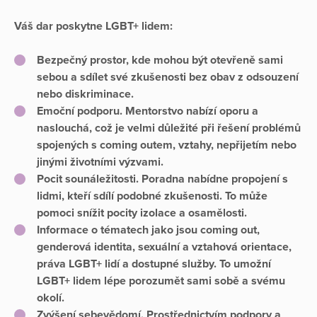
Váš dar poskytne LGBT+ lidem:
Bezpečný prostor
, kde mohou být otevřeně sami
sebou a sdílet své zkušenosti bez obav z odsouzení
nebo diskriminace.
Emoční podporu
. Mentorstvo nabízí oporu a
naslouchá, což je velmi důležité při řešení problémů
spojených s coming outem, vztahy, nepřijetím nebo
jinými životními výzvami.
Pocit sounáležitosti
. Poradna nabídne propojení s
lidmi, kteří sdílí podobné zkušenosti. To může
pomoci snížit pocity izolace a osamělosti.
Informace
o tématech jako jsou coming out,
genderová identita, sexuální a vztahová orientace,
práva LGBT+ lidí a dostupné služby. To umožní
LGBT+ lidem lépe porozumět sami sobě a svému
okolí.
Zvýšení sebevědomí
. Prostřednictvím podpory a