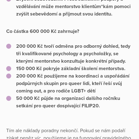
vzdělávání může mentorstvo klientům*kám pomoci
zvýšit sebevědomí a přijmout svou identitu.
Co částka 600 000 Kč zahrnuje?
200 000 Kč tvoří odměna pro odborný dohled, tedy
tři kvalifikované psychology a psycholožky, se
kterými mentorstvo konzultuje konkrétní případy.
150 000 Kč pokryje základní školení mentorstva.
200 000 Kč použijeme na koordinaci a uspořádání
podpůrných skupin pro queer lidi, kteří řeší svůj
coming out, a pro rodiče LGBT+ dětí
50 000 Kč půjde na organizaci dalšího ročníku
setkání pro queer dospívající FILIP20.
Tím ale náklady poradny nekončí. Pokud se nám podaří
získat peněz víc, použijeme je na fungování pravidelného