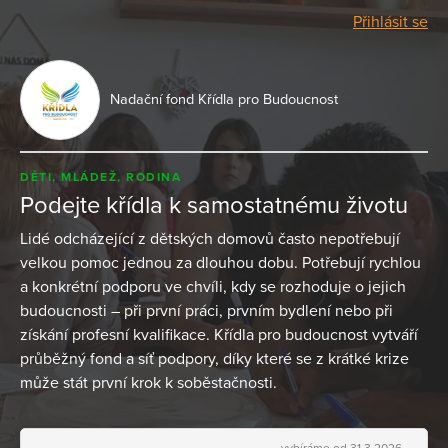
Přihlásit se
Nadační fond Křídla pro Budoucnost
DĚTI, MLÁDEŽ, RODINA
Podejte křídla k samostatnému životu
Lidé odcházející z dětských domovů často nepotřebují
velkou pomoc jednou za dlouhou dobu. Potřebují rychlou
a konkrétní podporu ve chvíli, kdy se rozhoduje o jejich
budoucnosti – při první práci, prvním bydlení nebo při
získání profesní kvalifikace. Křídla pro budoucnost vytváří
průběžný fond a síť podpory, díky které se z krátké krize
může stát první krok k soběstačnosti.
vybíráme od 31.3.2026