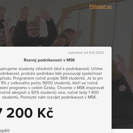
Přihlásit se
vybíráme od 4.12.2023
Rozvoj podnikavosti v MSK
spirujeme studenty středních škol k podnikavosti. Učíme
odnikavost, protože podnikaví lidé posouvají společnost
předu. Programem ročně projde 569 studentů. Je to jen
9% z celkového počtu 9000 studentů, kteří se ročně
astní programu v celém Česku. Chceme v MSK inspirovat
ročně alespoň o 50% studentů více, ročně tedy 1 400
studentů. Pomozte nám rozvíjet podnikavost v MSK.
7 200 Kč
ispěli