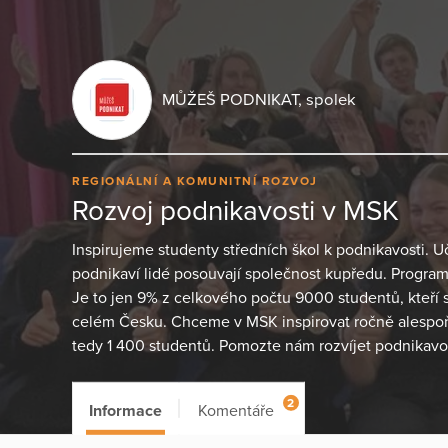
MŮŽEŠ PODNIKAT, spolek
REGIONÁLNÍ A KOMUNITNÍ ROZVOJ
Rozvoj podnikavosti v MSK
Inspirujeme studenty středních škol k podnikavosti. 
podnikaví lidé posouvají společnost kupředu. Progra
Je to jen 9% z celkového počtu 9000 studentů, kteří 
celém Česku. Chceme v MSK inspirovat ročně alespoň
tedy 1 400 studentů. Pomozte nám rozvíjet podnikavo
2
Informace
Komentáře