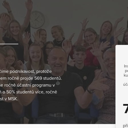
In
p
Učíme podnikavost, protože
ku
mem ročně projde 569 studentů.
úč
se ročně účastní programu v
 o 50% studentů více, ročně
st v MSK.
př