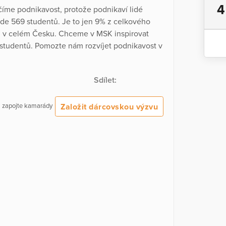
4
číme podnikavost, protože podnikaví lidé
de 569 studentů. Je to jen 9% z celkového
mu v celém Česku. Chceme v MSK inspirovat
 studentů. Pomozte nám rozvíjet podnikavost v
Sdílet:
Založit dárcovskou výzvu
 a zapojte kamarády