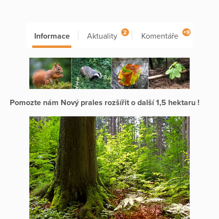
2
+9
Informace
Aktuality
Komentáře
Pomozte nám Nový prales rozšířit o další 1,5 hektaru !