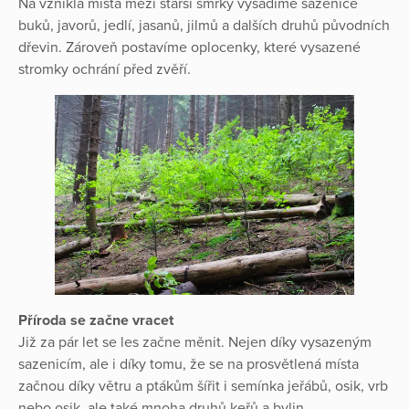
Na vzniklá místa mezi starší smrky vysadíme sazenice
buků, javorů, jedlí, jasanů, jilmů a dalších druhů původních
dřevin. Zároveň postavíme oplocenky, které vysazené
stromky ochrání před zvěří.
Příroda se začne vracet
Již za pár let se les začne měnit. Nejen díky vysazeným
sazenicím, ale i díky tomu, že se na prosvětlená místa
začnou díky větru a ptákům šířit i semínka jeřábů, osik, vrb
nebo osik, ale také mnoha druhů keřů a bylin.