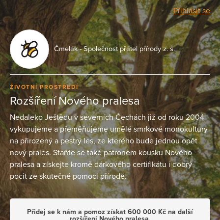
Přihlásit se
Čmelák - Společnost přátel přírody z. s.
ŽIVOTNÍ PROSTŘEDÍ
Rozšíření Nového pralesa
Nedaleko Ještědu v severních Čechách již od roku 2004
vykupujeme a přeměňujeme umělé smrkové monokultury
na přirozený a pestrý les, ze kterého bude jednou opět
nový prales. Staňte se také patronem kousku Nového
pralesa a získejte kromě dárkového certifikátu i dobrý
pocit ze skutečné pomoci přírodě.
Přidej se k nám a pomoz získat 600 000 Kč na další
rozšíření Nového pralesa.