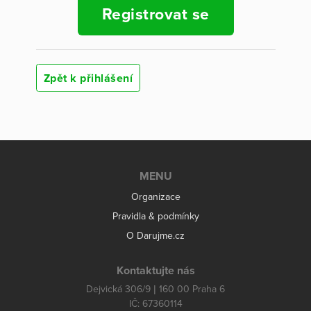
Registrovat se
Zpět k přihlášení
MENU
Organizace
Pravidla & podmínky
O Darujme.cz
Kontaktujte nás
Dejvická 306/9 | 160 00 Praha 6
IČ: 67360114