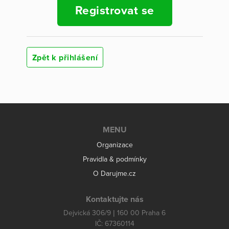
Registrovat se
Zpět k přihlášení
MENU
Organizace
Pravidla & podmínky
O Darujme.cz
Kontaktujte nás
Dejvická 306/9 | 160 00 Praha 6
IČ: 67360114