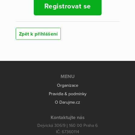
Registrovat se
Zpět k přihlášení
MENU
Organizace
Pravidla & podmínky
O Darujme.cz
Kontaktujte nás
Dejvická 306/9 | 160 00 Praha 6
IČ: 67360114