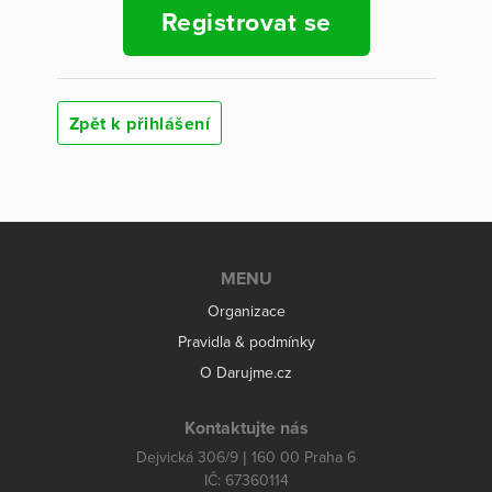
Registrovat se
Zpět k přihlášení
MENU
Organizace
Pravidla & podmínky
O Darujme.cz
Kontaktujte nás
Dejvická 306/9 | 160 00 Praha 6
IČ: 67360114