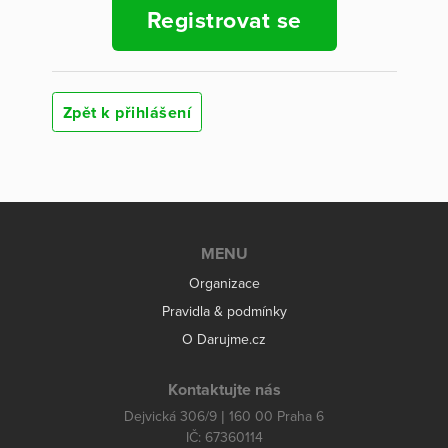
Registrovat se
Zpět k přihlášení
MENU
Organizace
Pravidla & podmínky
O Darujme.cz
Kontaktujte nás
Dejvická 306/9 | 160 00 Praha 6
IČ: 67360114