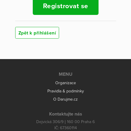
Registrovat se
Zpět k přihlášení
MENU
Organizace
Pravidla & podmínky
O Darujme.cz
Kontaktujte nás
Dejvická 306/9 | 160 00 Praha 6
IČ: 67360114