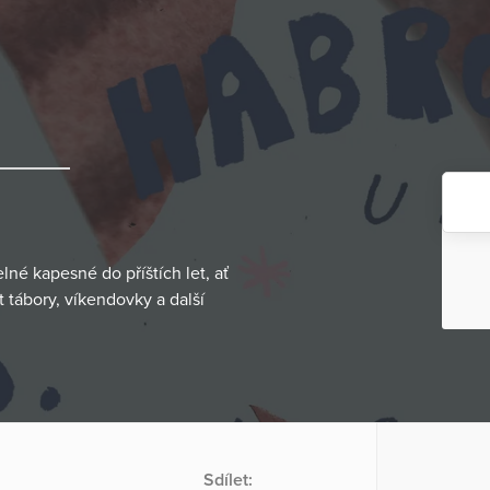
né kapesné do příštích let, ať
t tábory, víkendovky a další
Sdílet: