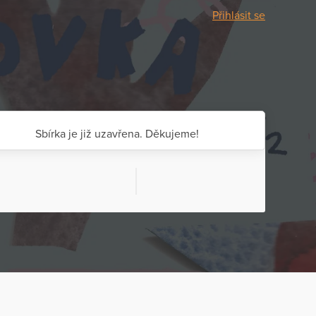
Přihlásit se
Sbírka je již uzavřena. Děkujeme!