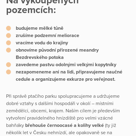
Na vykoupených
pozemcích:
budujeme mělké tůně
zrušíme podzemní meliorace
vracíme vodu do krajiny
obnovíme původní přirozené meandry
Bezdrevského potoka
zavedeme pastvu odolnými velkými kopytníky
nezapomeneme ani na lidi, připravujeme naučné
cedule a organizujeme exkurze pro veřejnost.
Při správě ptačího parku spolupracujeme a udržujeme
dobré vztahy s dalšími hospodáři v okolí – místními
zemědělci, obcemi, krajem. Naším cílem je především
vytvoření pravidelného hnízdiště pro velmi vzácné
bahňáky
břehouše černoocasé a kolihy velké
(ty již
několik let v Česku nehnízdí, ale opakovaně se na