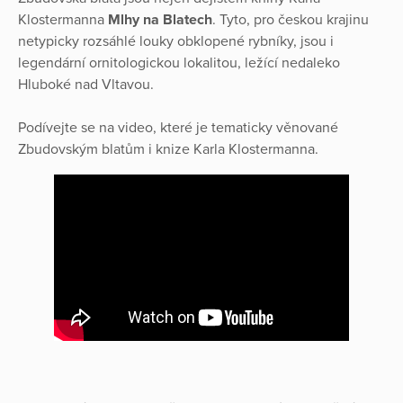
Klostermanna
Mlhy na Blatech
. Tyto, pro českou krajinu
netypicky rozsáhlé louky obklopené rybníky, jsou i
legendární ornitologickou lokalitou, ležící nedaleko
Hluboké nad Vltavou.
Podívejte se na video, které je tematicky věnované
Zbudovským blatům i knize Karla Klostermanna.