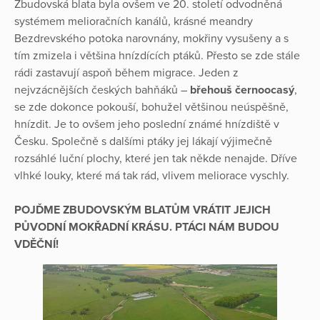
Zbudovská blata byla ovšem ve 20. století odvodněná
systémem melioračních kanálů, krásné meandry
Bezdrevského potoka narovnány, mokřiny vysušeny a s
tím zmizela i většina hnízdících ptáků. Přesto se zde stále
rádi zastavují aspoň během migrace. Jeden z
nejvzácnějších českých bahňáků –
břehouš černoocasý
,
se zde dokonce pokouší, bohužel většinou neúspěšně,
hnízdit. Je to ovšem jeho poslední známé hnízdiště v
Česku. Společně s dalšími ptáky jej lákají výjimečně
rozsáhlé luční plochy, které jen tak někde nenajde. Dříve
vlhké louky, které má tak rád, vlivem meliorace vyschly.
POJĎME ZBUDOVSKÝM BLATŮM VRÁTIT JEJICH
PŮVODNÍ MOKŘADNÍ KRÁSU. PTÁCI NÁM BUDOU
VDĚČNÍ!