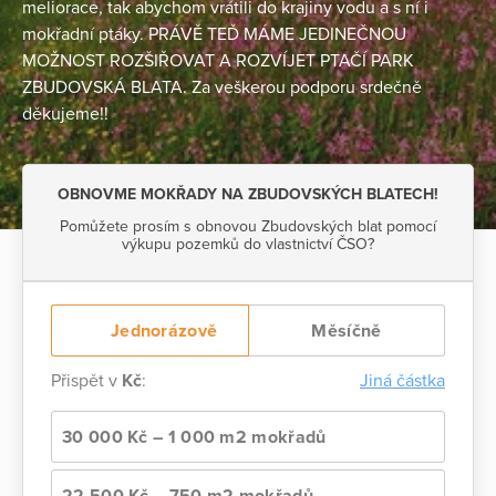
meliorace, tak abychom vrátili do krajiny vodu a s ní i
mokřadní ptáky. PRÁVĚ TEĎ MÁME JEDINEČNOU
MOŽNOST ROZŠIŘOVAT A ROZVÍJET PTAČÍ PARK
ZBUDOVSKÁ BLATA. Za veškerou podporu srdečně
děkujeme!!
OBNOVME MOKŘADY NA ZBUDOVSKÝCH BLATECH!
Pomůžete prosím s obnovou Zbudovských blat pomocí
výkupu pozemků do vlastnictví ČSO?
Jednorázově
Měsíčně
Přispět v
Kč
:
Jiná částka
30 000 Kč – 1 000 m2 mokřadů
22 500 Kč – 750 m2 mokřadů