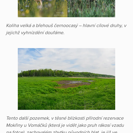
Koliha velká a břehouš černoocasý – hlavní cílové druhy, v
jejichž vyhnízdění doufáme.
Tento další pozemek, v těsné blízkosti přírodní rezervace
Mokřiny u Vomáčků (která je vidět jako pruh rákosí vzadu
na fotce), zachovalém zbytku původních blat, je již ve