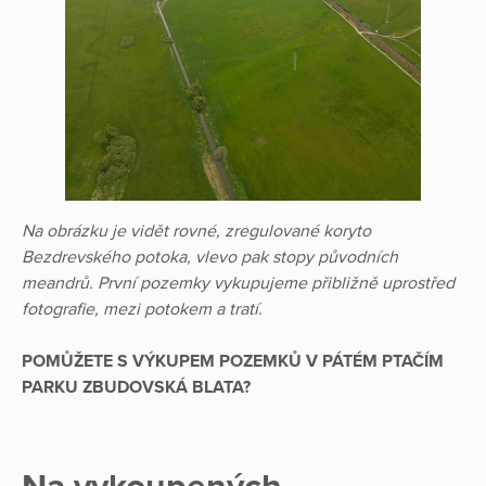
Na obrázku je vidět rovné, zregulované koryto
Bezdrevského potoka, vlevo pak stopy původních
meandrů. První pozemky vykupujeme přibližně uprostřed
fotografie, mezi potokem a tratí.
POMŮŽETE S VÝKUPEM POZEMKŮ V PÁTÉM PTAČÍM
PARKU ZBUDOVSKÁ BLATA?