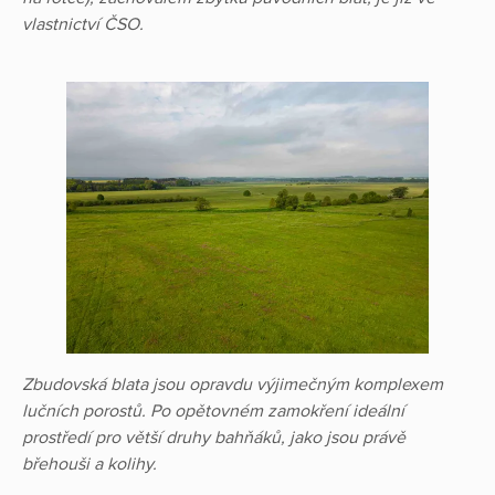
vlastnictví ČSO.
Zbudovská blata jsou opravdu výjimečným komplexem
lučních porostů. Po opětovném zamokření ideální
prostředí pro větší druhy bahňáků, jako jsou právě
břehouši a kolihy.