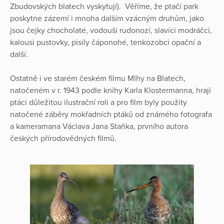
Zbudovských blatech vyskytují). Věříme, že ptačí park
poskytne zázemí i mnoha dalším vzácným druhům, jako
jsou čejky chocholaté, vodouši rudonozí, slavíci modráčci,
kalousi pustovky, pisily čáponohé, tenkozobci opační a
další.
Ostatně i ve starém českém filmu Mlhy na Blatech,
natočeném v r. 1943 podle knihy Karla Klostermanna, hrají
ptáci důležitou ilustrační roli a pro film byly použity
natočené záběry mokřadních ptáků od známého fotografa
a kameramana Václava Jana Staňka, prvního autora
českých přírodovědných filmů.