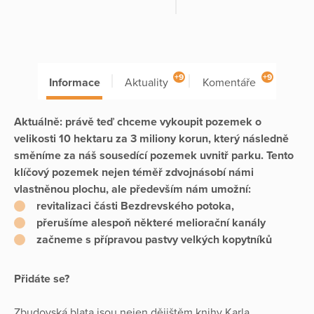
+9
+9
Informace
Aktuality
Komentáře
Aktuálně: právě teď chceme vykoupit pozemek o
velikosti 10 hektaru za 3 miliony korun, který následně
směníme za náš sousedící pozemek uvnitř parku. Tento
klíčový pozemek nejen téměř zdvojnásobí námi
vlastněnou plochu, ale především nám umožní:
revitalizaci části Bezdrevského potoka,
přerušíme alespoň některé meliorační kanály
začneme s přípravou pastvy velkých kopytníků
Přidáte se?
Zbudovská blata jsou nejen dějištěm knihy Karla