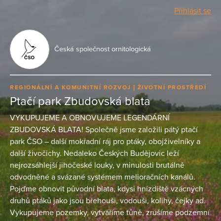
Přihlásit se
Česká společnost ornitologická
REGIONÁLNÍ A KOMUNITNÍ ROZVOJ
ŽIVOTNÍ PROSTŘEDÍ
Ptačí park Zbudovská blata
VYKUPUJEME A OBNOVUJEME LEGENDÁRNÍ
ZBUDOVSKÁ BLATA! Společně jsme založili pátý ptačí
park ČSO – další mokřadní ráj pro ptáky, obojživelníky a
další živočichy. Nedaleko Českých Budějovic leží
nejrozsáhlejší jihočeské louky, v minulosti brutálně
odvodněné a svázané systémem melioračních kanálů.
Pojďme obnovit původní blata, kdysi hnízdiště vzácných
druhů ptáků jako jsou břehouši, vodouši, kolihy, čejky ad.
Vykupujeme pozemky, vytváříme tůně, zrušíme podzemní