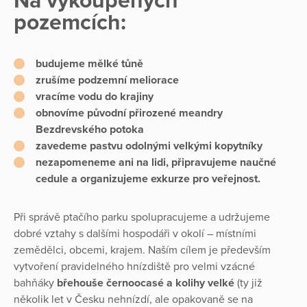
Na vykoupených
pozemcích:
budujeme mělké tůně
zrušíme podzemní meliorace
vracíme vodu do krajiny
obnovíme původní přirozené meandry
Bezdrevského potoka
zavedeme pastvu odolnými velkými kopytníky
nezapomeneme ani na lidi, připravujeme naučné
cedule a organizujeme exkurze pro veřejnost.
Při správě ptačího parku spolupracujeme a udržujeme
dobré vztahy s dalšími hospodáři v okolí – místními
zemědělci, obcemi, krajem. Naším cílem je především
vytvoření pravidelného hnízdiště pro velmi vzácné
bahňáky
břehouše černoocasé a kolihy velké
(ty již
několik let v Česku nehnízdí, ale opakovaně se na