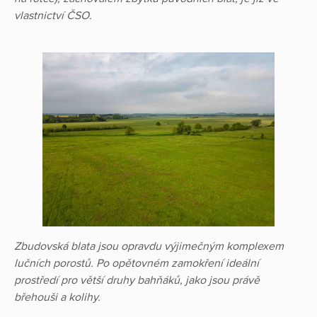
vlastnictví ČSO.
Zbudovská blata jsou opravdu výjimečným komplexem
lučních porostů. Po opětovném zamokření ideální
prostředí pro větší druhy bahňáků, jako jsou právě
břehouši a kolihy.