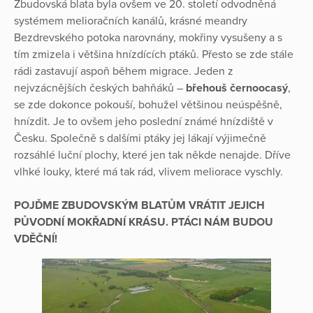
Zbudovská blata byla ovšem ve 20. století odvodněná
systémem melioračních kanálů, krásné meandry
Bezdrevského potoka narovnány, mokřiny vysušeny a s
tím zmizela i většina hnízdících ptáků. Přesto se zde stále
rádi zastavují aspoň během migrace. Jeden z
nejvzácnějších českých bahňáků –
břehouš černoocasý
,
se zde dokonce pokouší, bohužel většinou neúspěšně,
hnízdit. Je to ovšem jeho poslední známé hnízdiště v
Česku. Společně s dalšími ptáky jej lákají výjimečně
rozsáhlé luční plochy, které jen tak někde nenajde. Dříve
vlhké louky, které má tak rád, vlivem meliorace vyschly.
POJĎME ZBUDOVSKÝM BLATŮM VRÁTIT JEJICH
PŮVODNÍ MOKŘADNÍ KRÁSU. PTÁCI NÁM BUDOU
VDĚČNÍ!