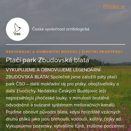
Přihlásit se
Česká společnost ornitologická
REGIONÁLNÍ A KOMUNITNÍ ROZVOJ
ŽIVOTNÍ PROSTŘEDÍ
Ptačí park Zbudovská blata
VYKUPUJEME A OBNOVUJEME LEGENDÁRNÍ
ZBUDOVSKÁ BLATA! Společně jsme založili pátý ptačí
park ČSO – další mokřadní ráj pro ptáky, obojživelníky a
další živočichy. Nedaleko Českých Budějovic leží
nejrozsáhlejší jihočeské louky, v minulosti brutálně
odvodněné a svázané systémem melioračních kanálů.
Pojďme obnovit původní blata, kdysi hnízdiště vzácných
druhů ptáků jako jsou břehouši, vodouši, kolihy, čejky ad.
Vykupujeme pozemky, vytváříme tůně, zrušíme podzemní