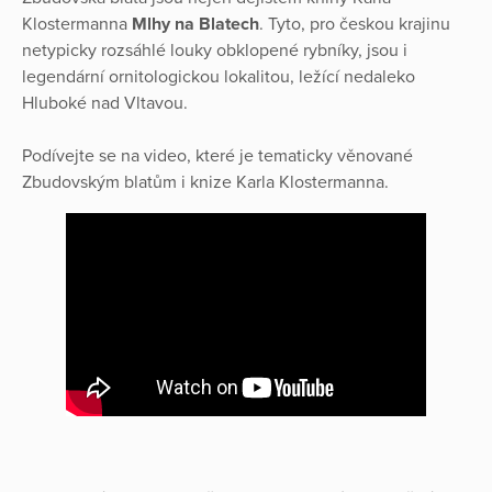
Klostermanna
Mlhy na Blatech
. Tyto, pro českou krajinu
netypicky rozsáhlé louky obklopené rybníky, jsou i
legendární ornitologickou lokalitou, ležící nedaleko
Hluboké nad Vltavou.
Podívejte se na video, které je tematicky věnované
Zbudovským blatům i knize Karla Klostermanna.