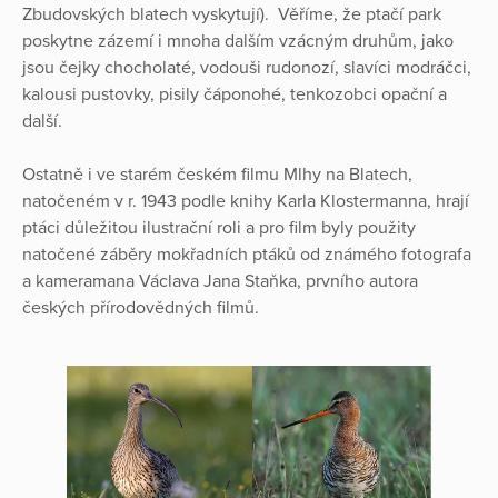
Zbudovských blatech vyskytují). Věříme, že ptačí park
poskytne zázemí i mnoha dalším vzácným druhům, jako
jsou čejky chocholaté, vodouši rudonozí, slavíci modráčci,
kalousi pustovky, pisily čáponohé, tenkozobci opační a
další.
Ostatně i ve starém českém filmu Mlhy na Blatech,
natočeném v r. 1943 podle knihy Karla Klostermanna, hrají
ptáci důležitou ilustrační roli a pro film byly použity
natočené záběry mokřadních ptáků od známého fotografa
a kameramana Václava Jana Staňka, prvního autora
českých přírodovědných filmů.