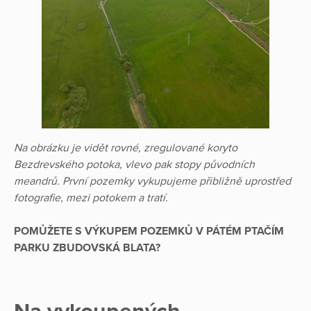
Na obrázku je vidět rovné, zregulované koryto
Bezdrevského potoka, vlevo pak stopy původních
meandrů. První pozemky vykupujeme přibližně uprostřed
fotografie, mezi potokem a tratí.
POMŮŽETE S VÝKUPEM POZEMKŮ V PÁTÉM PTAČÍM
PARKU ZBUDOVSKÁ BLATA?