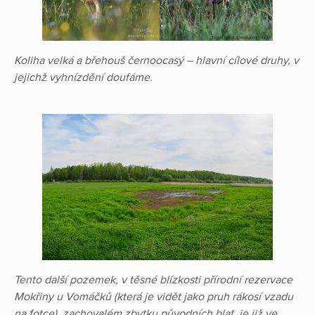
Koliha velká a břehouš černoocasý – hlavní cílové druhy, v
jejichž vyhnízdění doufáme.
Tento další pozemek, v těsné blízkosti přírodní rezervace
Mokřiny u Vomáčků (která je vidět jako pruh rákosí vzadu
na fotce), zachovalém zbytku původních blat, je již ve