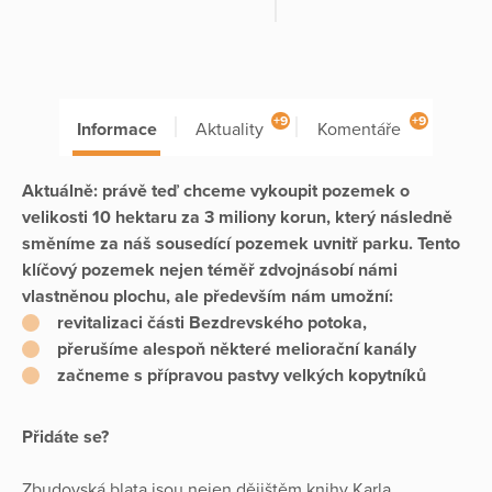
+9
+9
Informace
Aktuality
Komentáře
Aktuálně: právě teď chceme vykoupit pozemek o
velikosti 10 hektaru za 3 miliony korun, který následně
směníme za náš sousedící pozemek uvnitř parku. Tento
klíčový pozemek nejen téměř zdvojnásobí námi
vlastněnou plochu, ale především nám umožní:
revitalizaci části Bezdrevského potoka,
přerušíme alespoň některé meliorační kanály
začneme s přípravou pastvy velkých kopytníků
Přidáte se?
Zbudovská blata jsou nejen dějištěm knihy Karla