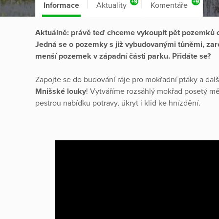
+9
+9
Informace
Aktuality
Komentáře
Aktuálně: právě teď chceme vykoupit pět pozemků o 
Jedná se o pozemky s již vybudovanými tůněmi, zaro
menší pozemek v západní části parku. Přidáte se?
Zapojte se do budování ráje pro mokřadní ptáky a dal
Mnišské louky
! Vytváříme rozsáhlý mokřad posetý m
pestrou nabídku potravy, úkryt i klid ke hnízdění.