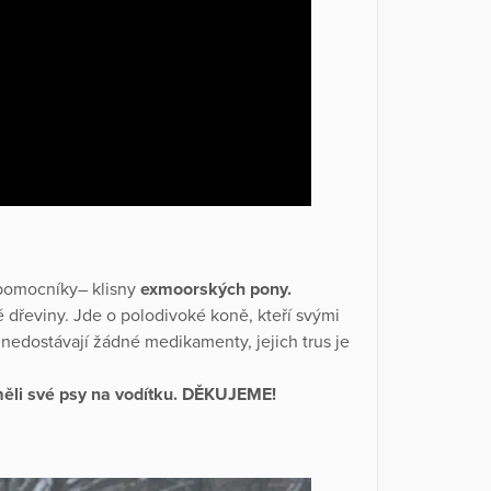
 pomocníky– klisny
exmoorských pony.
 dřeviny. Jde o polodivoké koně, kteří svými
 nedostávají žádné medikamenty, jejich trus je
měli své psy na vodítku. DĚKUJEME!