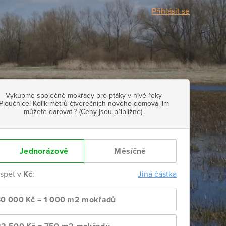
Přihlásit se
Vykupme společně mokřady pro ptáky v nivě řeky
Ploučnice! Kolik metrů čtverečních nového domova jim
můžete darovat ? (Ceny jsou přibližné).
Jednorázově
Měsíčně
ispět v
Kč
:
Jiná částka
30 000 Kč = 1 000 m2 mokřadů