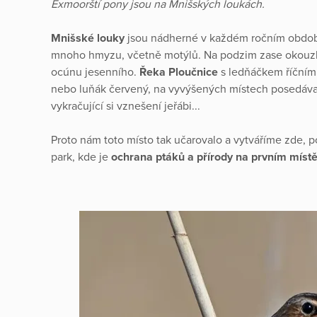
Exmoorští pony jsou na Mnišských loukách.
Mnišské louky
jsou nádherné v každém ročním období. 
mnoho hmyzu, včetně motýlů. Na podzim zase okouzlí
ocúnu jesenního.
Řeka Ploučnice
s ledňáčkem říčním 
nebo luňák červený, na vyvýšených místech posedávaj
vykračující si vznešení jeřábi...
Proto nám toto místo tak učarovalo a vytváříme zde, 
park, kde je
ochrana ptáků a přírody na prvním míst