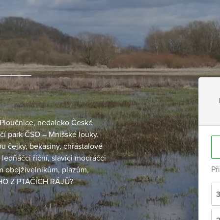
y Ploučnice, nedaleko České
tačí park ČSO – Mnišské louky.
 čejky, bekasiny, chřástalové
ledňáčci říční, slavíci modráčci
Př
m obojživelníkům, plazům,
ÍHO Z PTAČÍCH RÁJŮ?