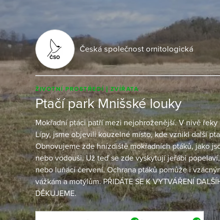
Česká společnost ornitologická
ŽIVOTNÍ PROSTŘEDÍ
ZVÍŘATA
Ptačí park Mnišské louky
Mokřadní ptáci patří mezi nejohroženější. V nivě řek
Lípy, jsme objevili kouzelné místo, kde vznikl další p
Obnovujeme zde hnízdiště mokřadních ptáků, jako jsou
nebo vodouši. Už teď se zde vyskytují jeřábi popelaví, 
nebo luňáci červení. Ochrana ptáků pomůže i vzácný
vážkám a motýlům. PŘIDÁTE SE K VYTVÁŘENÍ DALŠ
DĚKUJEME.