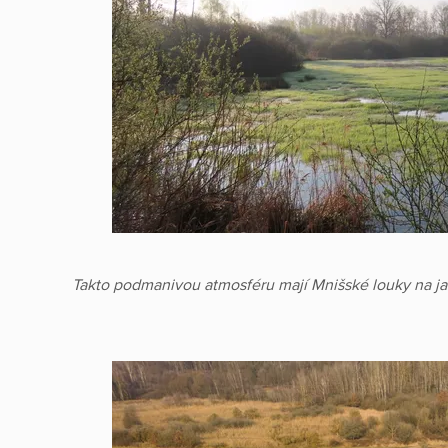
Takto podmanivou atmosféru mají Mnišské louky na jař