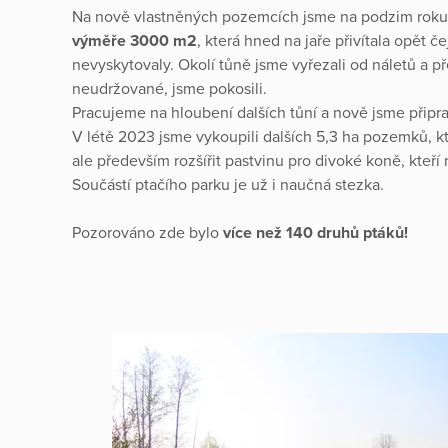
Na nově vlastněných pozemcích jsme na podzim roku 
výměře
3000 m2
, která hned na jaře přivítala opět č
nevyskytovaly. Okolí tůně jsme vyřezali od náletů a pře
neudržované, jsme pokosili.
Pracujeme na hloubení dalších tůní a nově jsme připravi
V létě 2023 jsme vykoupili dalších 5,3 ha pozemků, k
ale především rozšířit pastvinu pro divoké koně, kte
Součástí ptačího parku je už i naučná stezka.
Pozorováno zde bylo
více než 140 druhů ptáků!