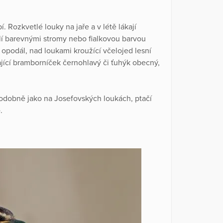
Rozkvetlé louky na jaře a v létě lákají
 barevnými stromy nebo fialkovou barvou
opodál, nad loukami kroužící včelojed lesní
ící bramborníček černohlavý či ťuhýk obecný,
podobně jako na Josefovských loukách, ptačí
ě
.