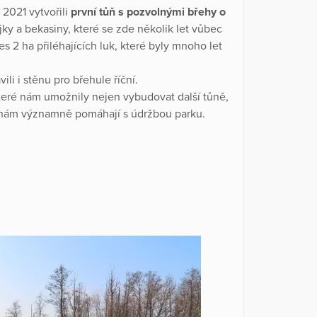
2021 vytvořili
první tůň s pozvolnými břehy o
ejky a bekasiny, které se zde několik let vůbec
s 2 ha přiléhajících luk, které byly mnoho let
li i stěnu pro břehule říční.
teré nám umožnily nejen vybudovat další tůně,
ří nám významně pomáhají s údržbou parku.