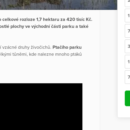
celkové rozloze 1,7 hektaru za 420 tisíc Kč.
stlé plochy ve východní části parku a také
ší vzácné druhy živočichů.
Ptačího parku
ělkými tůněmi, kde nalezne mnoho ptáků