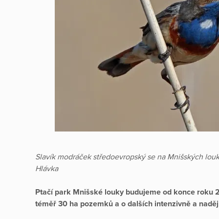
Slavík modráček středoevropský se na Mnišských louká
Hlávka
Ptačí park Mnišské louky budujeme od konce roku 2
téměř 30 ha pozemků a o dalších intenzivně a nadě