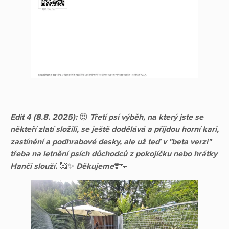
Edit 4 (8.8. 2025):
😍
Třetí psí výběh, na který jste se
někteří zlatí složili, se ještě dodělává a přijdou horní kari,
zastínění a podhrabové desky, ale už teď v "beta verzi"
třeba na letnění psích důchodců z pokojíčku nebo hrátky
Hanči slouží.
🥰✨
Děkujeme
❣️🐾