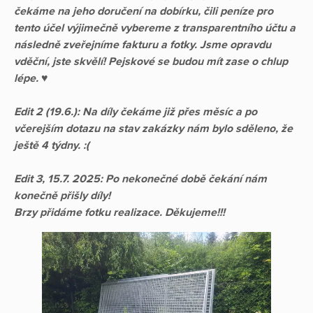
čekáme na jeho doručení na dobírku, čili peníze pro
tento účel výjimečně vybereme z transparentního účtu a
následně zveřejníme fakturu a fotky. Jsme opravdu
vděční, jste skvělí! Pejskové se budou mít zase o chlup
lépe.
♥️
Edit 2 (19.6.): Na díly čekáme již přes měsíc a po
včerejším dotazu na stav zakázky nám bylo sděleno, že
ještě 4 týdny. :(
Edit 3, 15.7. 2025: Po nekonečné době čekání nám
konečně přišly díly!
Brzy přidáme fotku realizace. Děkujeme!!!