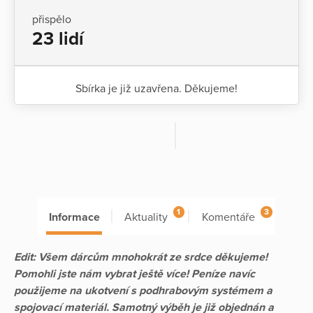
přispělo
23 lidí
Sbírka je již uzavřena. Děkujeme!
1
3
Informace
Aktuality
Komentáře
Edit: Všem dárcům mnohokrát ze srdce děkujeme!
Pomohli jste nám vybrat ještě více! Peníze navíc
použijeme na ukotvení s podhrabovým systémem a
spojovací materiál. Samotný výběh je již objednán a