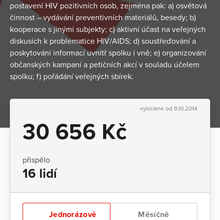
postavení HIV pozitivních osob, zejména pak: a) osvětová
činnost – vydávání preventivních materiálů, besedy; b)
kooperace s jinými subjekty; c) aktivní účast na veřejných
diskusích k problematice HIV/AIDS; d) soustřeďování a
poskytování informací uvnitř spolku i vně; e) organizování
občanských kampaní a petičních akcí v souladu účelem
spolku; f) pořádání veřejných sbírek.
vybíráme od 9.10.2014
30 656 Kč
přispělo
16 lidí
Jednorázově
Měsíčně