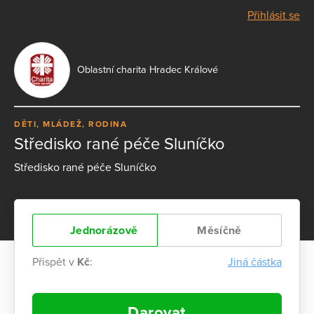
Přihlásit se
Oblastní charita Hradec Králové
DĚTI, MLÁDEŽ, RODINA
Středisko rané péče Sluníčko
Středisko rané péče Sluníčko
Jednorázově
Měsíčně
Přispět v
Kč
:
Jiná částka
Darovat