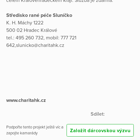
celém Královéhradeckém kraji. Služba je zdarma.
Středisko rané péče Sluníčko
K. H. Máchy 1222
500 02 Hradec Králové
tel.: 495 260 732, mobil: 777 721
642,slunicko@charitahk.cz
www.charitahk.cz
Sdílet:
Podpořte tento projekt ještě víc a
Založit dárcovskou výzvu
zapojte kamarády