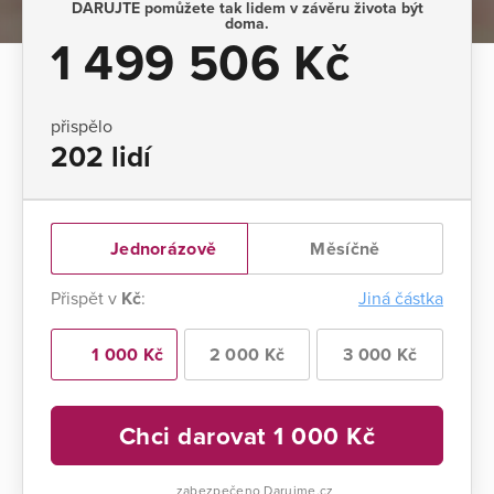
DARUJTE pomůžete tak lidem v závěru života být
doma.
1 499 506 Kč
přispělo
202 lidí
Jednorázově
Měsíčně
Přispět v
Kč
:
Jiná částka
1 000 Kč
2 000 Kč
3 000 Kč
Chci darovat
1 000
Kč
zabezpečeno Darujme.cz