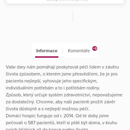
+9
Informace
Komentáře
Vaše dary nám pomáhají poskytovat péči lidem v závěru
života způsobem, o kterém jsme přesvědčeni, že je pro
pacienta nejlepší, vyhovuje jeho specifickým,
individuálním potřebám a to i potřebám rodiny.
Způsob, který určuje systém zdravotnictví, nepovažujeme
za dostatečný. Chceme, aby naši pacienti prožili závěr
života důstojně a s nejlepší možnou péčí.
Domácí hospic funguje od r. 2014. Od té doby jsme
pečovali o 587 pacientů, kteří si přáli být doma, v kruhu
svých blízkých až do konce svého života.