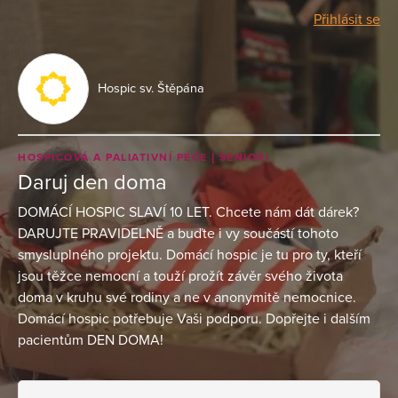
Přihlásit se
Hospic sv. Štěpána
HOSPICOVÁ A PALIATIVNÍ PÉČE
SENIOŘI
Daruj den doma
DOMÁCÍ HOSPIC SLAVÍ 10 LET. Chcete nám dát dárek?
DARUJTE PRAVIDELNĚ a buďte i vy součástí tohoto
smysluplného projektu. Domácí hospic je tu pro ty, kteří
jsou těžce nemocní a touží prožít závěr svého života
doma v kruhu své rodiny a ne v anonymitě nemocnice.
Domácí hospic potřebuje Vaši podporu. Dopřejte i dalším
pacientům DEN DOMA!