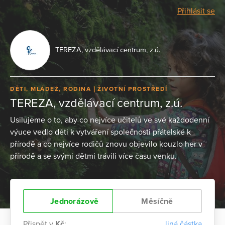
Přihlásit se
TEREZA, vzdělávací centrum, z.ú.
DĚTI, MLÁDEŽ, RODINA
ŽIVOTNÍ PROSTŘEDÍ
TEREZA, vzdělávací centrum, z.ú.
Usilujeme o to, aby co nejvíce učitelů ve své každodenní
výuce vedlo děti k vytváření společnosti přátelské k
přírodě a co nejvíce rodičů znovu objevilo kouzlo her v
přírodě a se svými dětmi trávili více času venku.
Jednorázově
Měsíčně
Přispět v
Kč
:
Jiná částka