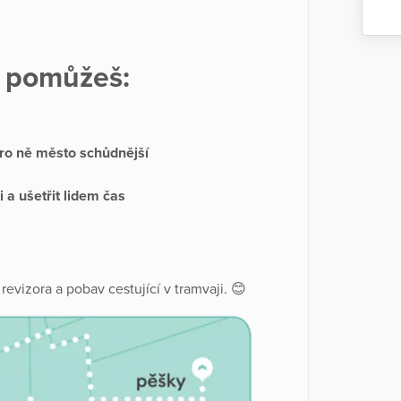
 pomůžeš:
pro ně město schůdnější
i a ušetřit lidem čas
evizora a pobav cestující v tramvaji. 😊