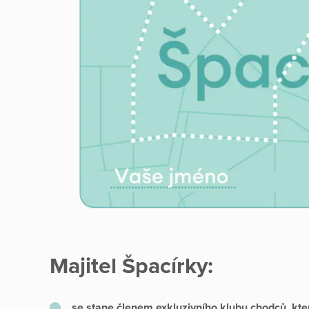
Majitel Špacírky:
se stane členem exkluzivního klubu chodců, kt