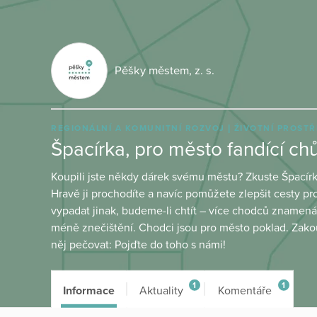
Pěšky městem, z. s.
REGIONÁLNÍ A KOMUNITNÍ ROZVOJ
ŽIVOTNÍ PROSTŘ
Špacírka, pro město fandící chů
Koupili jste někdy dárek svému městu? Zkuste Špacírku
Hravě ji prochodíte a navíc pomůžete zlepšit cesty 
vypadat jinak, budeme-li chtít – více chodců znamen
méně znečištění. Chodci jsou pro město poklad. Zak
něj pečovat: Pojďte do toho s námi!
1
1
Informace
Aktuality
Komentáře