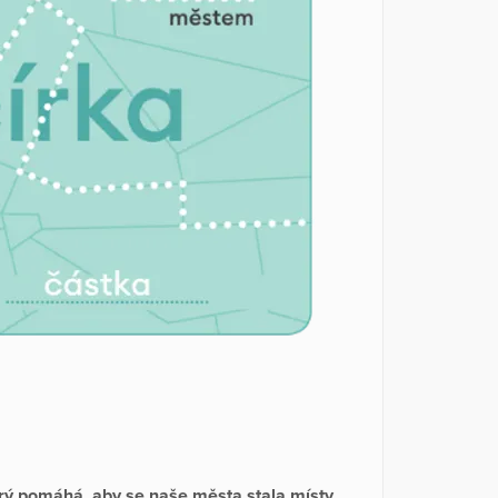
erý pomáhá, aby se naše města stala místy