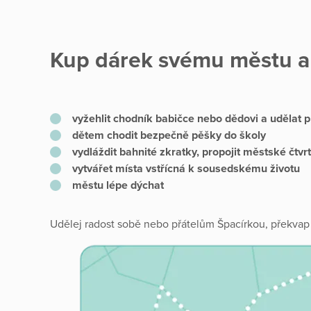
Kup dárek svému městu a
vyžehlit chodník babičce nebo dědovi a udělat 
dětem chodit bezpečně pěšky do školy
vydláždit bahnité zkratky, propojit městské čtvrt
vytvářet místa vstřícná k sousedskému životu
městu lépe dýchat
Udělej radost sobě nebo přátelům Špacírkou, překvap r