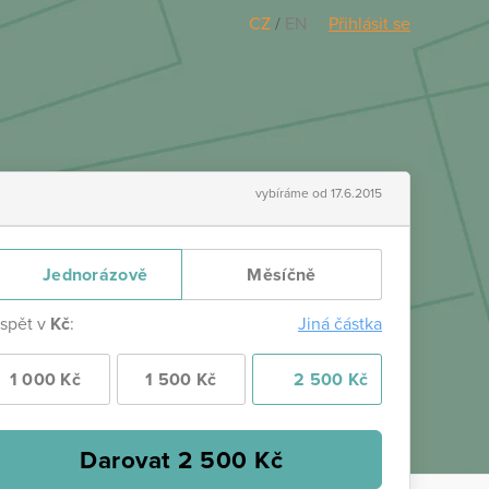
CZ
/
EN
Přihlásit se
vybíráme od 17.6.2015
Jednorázově
Měsíčně
ispět v
Kč
:
Jiná částka
1 000 Kč
1 500 Kč
2 500 Kč
Darovat
2 500
Kč