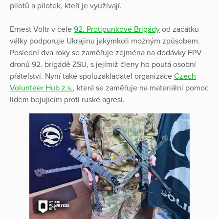
pilotů a pilotek, kteří je využívají.
Ernest Voltr v čele
92. Protipunkové Brigády
od začátku
války podporuje Ukrajinu jakýmkoli možným způsobem.
Poslední dva roky se zaměřuje zejména na dodávky FPV
dronů 92. brigádě ZSU, s jejímiž členy ho poutá osobní
přátelství. Nyní také spoluzakladatel organizace
Czech
Volunteer Hub z.s.
, která se zaměřuje na materiální pomoc
lidem bojujícím proti ruské agresi.