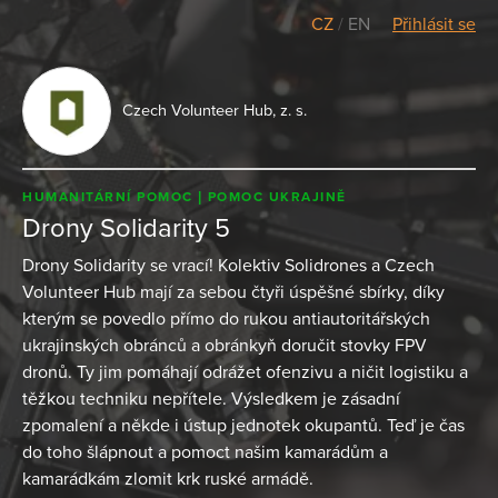
CZ
/
EN
Přihlásit se
Czech Volunteer Hub, z. s.
HUMANITÁRNÍ POMOC
POMOC UKRAJINĚ
Drony Solidarity 5
Drony Solidarity se vrací! Kolektiv Solidrones a Czech
Volunteer Hub mají za sebou čtyři úspěšné sbírky, díky
kterým se povedlo přímo do rukou antiautoritářských
ukrajinských obránců a obránkyň doručit stovky FPV
dronů. Ty jim pomáhají odrážet ofenzivu a ničit logistiku a
těžkou techniku nepřítele. Výsledkem je zásadní
zpomalení a někde i ústup jednotek okupantů. Teď je čas
do toho šlápnout a pomoct našim kamarádům a
kamarádkám zlomit krk ruské armádě.