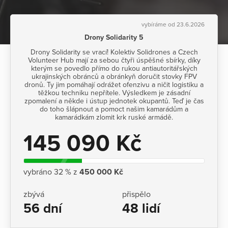
vybíráme od 23.6.2026
Drony Solidarity 5
Drony Solidarity se vrací! Kolektiv Solidrones a Czech
Volunteer Hub mají za sebou čtyři úspěšné sbírky, díky
kterým se povedlo přímo do rukou antiautoritářských
ukrajinských obránců a obránkyň doručit stovky FPV
dronů. Ty jim pomáhají odrážet ofenzivu a ničit logistiku a
těžkou techniku nepřítele. Výsledkem je zásadní
zpomalení a někde i ústup jednotek okupantů. Teď je čas
do toho šlápnout a pomoct našim kamarádům a
kamarádkám zlomit krk ruské armádě.
145 090 Kč
vybráno 32 % z
450 000 Kč
zbývá
přispělo
56 dní
48 lidí