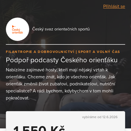
Přihlásit se
Český svaz orientačních sportů
FILANTROPIE A DOBROVOLNICTVÍ
SPORT A VOLNÝ ČAS
Podpoř podcasty Českého orienťáku
Nabízíme zajímavé hosty, kteří mají nějaký vztah k
orienťáku. Chceme znát, kdo je všechno orienťák. Jak
orienťák změnil život zubařovi, podnikatelovi, nutriční
specialistce? A rádi bychom, kdybychom v tom mohli
pokračovat.
vybíráme od 12.6.2026
1 550 Kč