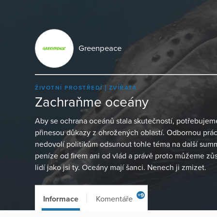
Greenpeace
ŽIVOTNÍ PROSTŘEDÍ
ZVÍŘATA
Zachraňme oceány
Aby se ochrana oceánů stala skutečností, potřebuje
přinesou důkazy z ohrožených oblastí. Odbornou práci
nedovolí politikům odsunout tohle téma na další sum
peníze od firem ani od vlád a právě proto můžeme zůst
lidí jako jsi ty. Oceány mají šanci. Nenech ji zmizet.
+9
Informace
Komentáře