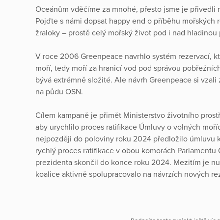
Oceánům vděčíme za mnohé, přesto jsme je přivedli na 
Pojďte s námi dopsat happy end o příběhu mořských rez
žraloky – prostě celý mořský život pod i nad hladinou 
V roce 2006 Greenpeace navrhlo systém rezervací, kter
moří, tedy moří za hranicí vod pod správou pobřežních
bývá extrémně složité. Ale návrh Greenpeace si vzali 
na půdu OSN.
Cílem kampaně je přimět Ministerstvo životního prost
aby urychlilo proces ratifikace Úmluvy o volných moř
nejpozději do poloviny roku 2024 předložilo úmluvu k
rychlý proces ratifikace v obou komorách Parlamentu Č
prezidenta skončil do konce roku 2024. Mezitím je nu
koalice aktivně spolupracovalo na návrzích nových re