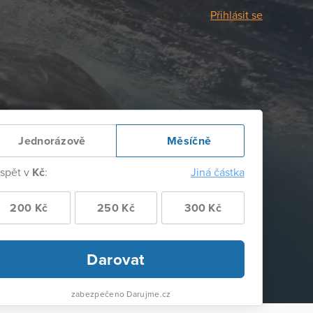
Přihlásit se
Jednorázově
Měsíčně
ispět v
Kč
:
Jiná částka
200 Kč
250 Kč
300 Kč
Darovat
zabezpečeno Darujme.cz