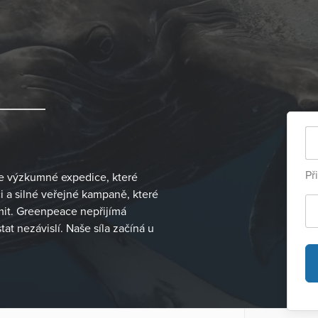
Př
me výzkumné expedice, které
 a silné veřejné kampaně, které
mit. Greenpeace nepřijímá
at nezávislí. Naše síla začíná u