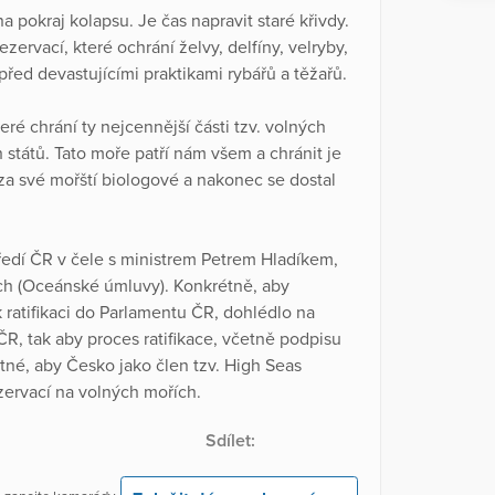
pokraj kolapsu. Je čas napravit staré křivdy.
ervací, které ochrání želvy, delfíny, velryby,
před devastujícími praktikami rybářů a těžařů.
é chrání ty nejcennější části tzv. volných
 států. Tato moře patří nám všem a chránit je
za své mořští biologové a nakonec se dostal
ředí ČR v čele s ministrem Petrem Hladíkem,
ích (Oceánské úmluvy). Konkrétně, aby
 ratifikaci do Parlamentu ČR, dohlédlo na
R, tak aby proces ratifikace, včetně podpisu
tné, aby Česko jako člen tzv. High Seas
zervací na volných mořích.
Sdílet: