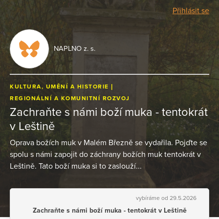
Přihlásit se
NAPLNO z. s.
KULTURA, UMĚNÍ A HISTORIE
REGIONÁLNÍ A KOMUNITNÍ ROZVOJ
Zachraňte s námi boží muka - tentokrát
v Leštině
Oprava božích muk v Malém Březně se vydařila. Pojďte se
spolu s námi zapojit do záchrany božích muk tentokrát v
Leštině. Tato boží muka si to zaslouží...
vybíráme od 29.5.2026
Zachraňte s námi boží muka - tentokrát v Leštině