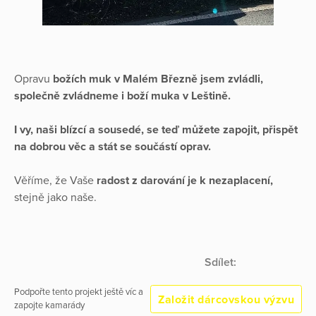
Opravu
božích muk v Malém Březně jsem zvládli,
společně zvládneme i boží muka v Leštině.
I vy, naši blízcí a sousedé, se teď můžete zapojit, přispět
na dobrou věc a stát se součástí oprav.
Věříme, že Vaše
radost z darování je k nezaplacení,
stejně jako naše.
Sdílet:
Podpořte tento projekt ještě víc a
Založit dárcovskou výzvu
zapojte kamarády