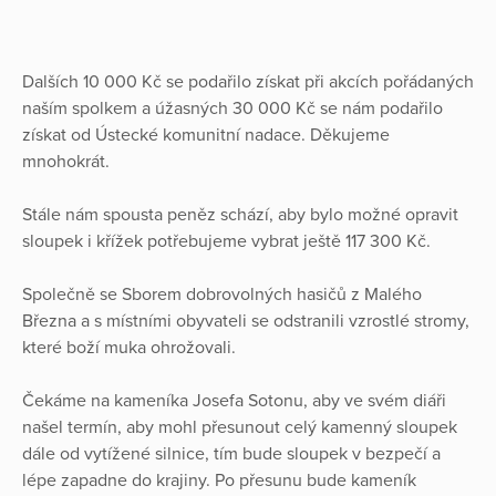
Dalších 10 000 Kč se podařilo získat při akcích pořádaných
naším spolkem a úžasných 30 000 Kč se nám podařilo
získat od Ústecké komunitní nadace. Děkujeme
mnohokrát.
Stále nám spousta peněz schází, aby bylo možné opravit
sloupek i křížek potřebujeme vybrat ještě 117 300 Kč.
Společně se Sborem dobrovolných hasičů z Malého
Března a s místními obyvateli se odstranili vzrostlé stromy,
které boží muka ohrožovali.
Čekáme na kameníka Josefa Sotonu, aby ve svém diáři
našel termín, aby mohl přesunout celý kamenný sloupek
dále od vytížené silnice, tím bude sloupek v bezpečí a
lépe zapadne do krajiny. Po přesunu bude kameník