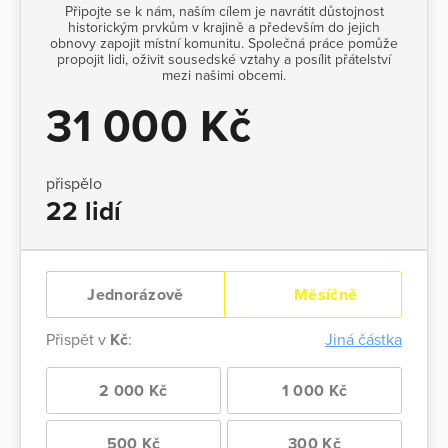
Připojte se k nám, naším cílem je navrátit důstojnost
historickým prvkům v krajině a především do jejich
obnovy zapojit místní komunitu. Společná práce pomůže
propojit lidi, oživit sousedské vztahy a posílit přátelství
mezi našimi obcemi.
31 000 Kč
přispělo
22 lidí
Jednorázově
Měsíčně
Přispět v
Kč
:
Jiná částka
2 000 Kč
1 000 Kč
500 Kč
300 Kč