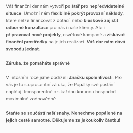
Váš finanční dar nám vytvoří
polštář pro nepředvídatelné
situace
. Umožní nám
flexibilně pokrýt provozní náklady
,
které nelze financovat z dotací, nebo
bleskově zajistit
odborné konzultace
pro nás i naše klienty. Ale i
připravovat nové projekty
, osvětové kampaně a
získávat
finanční prostředky
na jejich realizaci.
Váš dar nám dává
svobodu jednat.
Záruka, že pomáháte správně
V letošním roce jsme obdrželi
Značku spolehlivosti
. Pro
vás je to stoprocentní záruka, že Popálky své poslání
naplňují transparentně a s každou korunou hospodaří
maximálně zodpovědně.
Staňte se součástí naší snahy. Nenechme popálené na
jejich cestě samotné. Děkujeme za jakoukoliv částku!