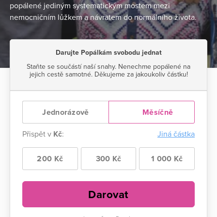
popálené jediným systematickým mostem mezi
nemocničním lůžkem a návratem do normálního života.
Darujte Popálkám svobodu jednat
Staňte se součástí naší snahy. Nenechme popálené na
jejich cestě samotné. Děkujeme za jakoukoliv částku!
Jednorázově
Měsíčně
Přispět v
Kč
:
Jiná částka
200 Kč
300 Kč
1 000 Kč
Darovat