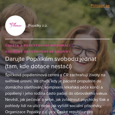
Přihlásit se
Popálky z.ú.
OSVĚTA A POSKYTOVÁNÍ INFORMACÍ
SOCIÁLNĚ ZNEVÝHODNĚNÉ SKUPINY
Darujte Popálkám svobodu jednat
(tam, kde dotace nestačí)
Špičková popáleninová centra v ČR zachraňují životy na
světové úrovni. Ve chvíli, kdy je pacient propuštěn do
domácího ošetřování, komplexní lékařská péče končí a
popálený i jeho rodina často padají do obrovského vakua.
Nevědí, jak pečovat o sebe, jak zvládnout psychický tlak a
pohledy lidí na ulici nebo jak vyřídit sociální příspěvky.
Organizace Popálky z.ú. je v České republice pro