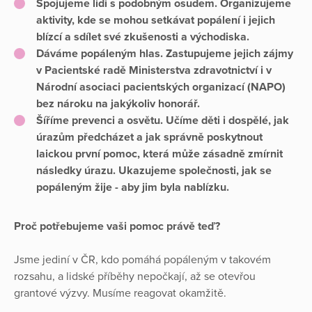
Spojujeme lidi s podobným osudem.
Organizujeme
aktivity, kde se mohou setkávat popálení i jejich
blízcí a sdílet své zkušenosti a východiska.
Dáváme popáleným hlas.
Zastupujeme jejich zájmy
v Pacientské radě Ministerstva zdravotnictví i v
Národní asociaci pacientských organizací (NAPO)
bez nároku na jakýkoliv honorář.
Šíříme prevenci a osvětu.
Učíme děti i dospělé, jak
úrazům předcházet a jak správně poskytnout
laickou první pomoc, která může zásadně zmírnit
následky úrazu. Ukazujeme společnosti, jak se
popáleným žije - aby jim byla nablízku.
Proč potřebujeme vaši pomoc právě teď?
Jsme jediní v ČR, kdo pomáhá popáleným v takovém
rozsahu, a lidské příběhy nepočkají, až se otevřou
grantové výzvy. Musíme reagovat okamžitě.