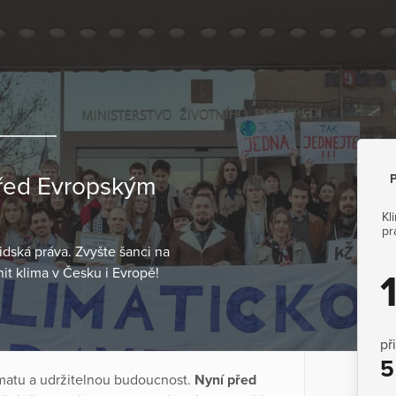
P
před Evropským
Kl
pr
dská práva. Zvyšte šanci na
 klima v Česku i Evropě!
př
5
limatu a udržitelnou budoucnost.
Nyní před