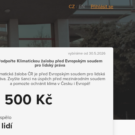
CZ
/
EN
Přihlásit se
vybíráme od 30.5.2026
odpořte Klimatickou žalobu před Evropským soudem
pro lidský práva
imatická žaloba ČR je před Evropským soudem pro lidská
áva. Zvyšte šanci na úspěch před mezinárodním soudem
a pomozte ochránit klima v Česku i Evropě!
1 500 Kč
ispělo
 lidí