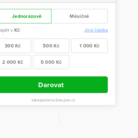
Jednorázově
Měsíčně
ispět v
Kč
:
Jiná částka
300 Kč
500 Kč
1 000 Kč
2 000 Kč
5 000 Kč
Darovat
zabezpečeno Darujme.cz