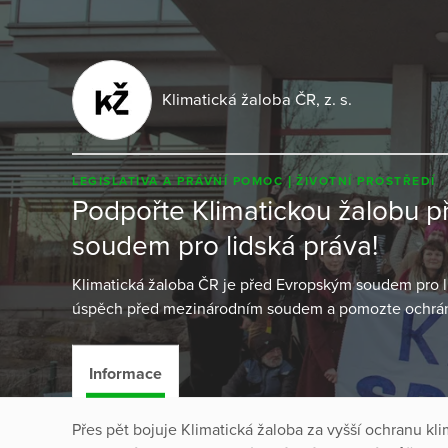
Klimatická žaloba ČR, z. s.
LEGISLATIVA A PRÁVNÍ POMOC
ŽIVOTNÍ PROSTŘEDÍ
Podpořte Klimatickou žalobu 
soudem pro lidská práva!
Klimatická žaloba ČR je před Evropským soudem pro li
úspěch před mezinárodním soudem a pomozte ochránit
Informace
Přes pět bojuje Klimatická žaloba za vyšší ochranu k