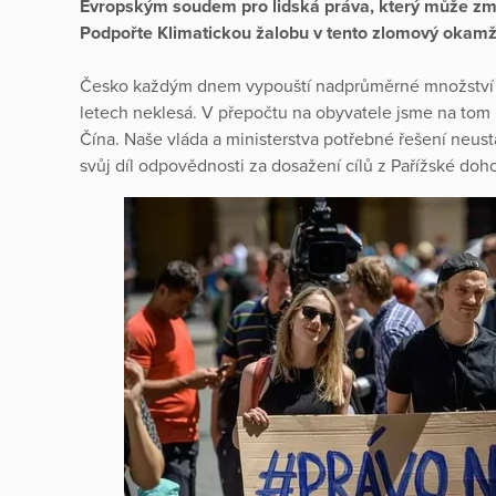
Evropským soudem pro lidská práva, který může změn
Podpořte Klimatickou žalobu v tento zlomový okamž
Česko každým dnem vypouští nadprůměrné množství em
letech neklesá. V přepočtu na obyvatele jsme na tom h
Čína. Naše vláda a ministerstva potřebné řešení neustá
svůj díl odpovědnosti za dosažení cílů z Pařížské do