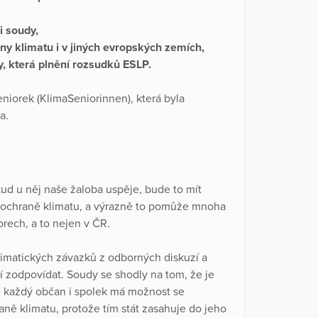
i soudy,
y klimatu i v jiných evropských zemích,
 která plnění rozsudků ESLP.
iorek (KlimaSeniorinnen), která byla
a.
kud u něj naše žaloba uspěje, bude to mít
 v ochraně klimatu, a výrazně to pomůže mnoha
rech, a to nejen v ČR.
limatických závazků z odborných diskuzí a
í zodpovídat. Soudy se shodly na tom, že je
že každý občan i spolek má možnost se
aně klimatu, protože tím stát zasahuje do jeho