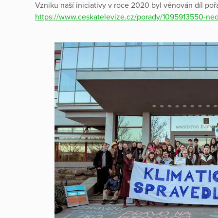
Vzniku naší iniciativy v roce 2020 byl věnován díl po
https://www.ceskatelevize.cz/porady/1095913550-n