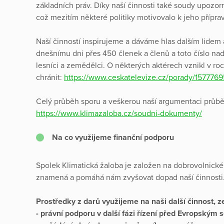
základních práv. Díky naší činnosti také soudy upozorn
což mezitím některé politiky motivovalo k jeho přípra
Naší činností inspirujeme a dáváme hlas dalším lidem
dnešnímu dni přes 450 členek a členů a toto číslo nadá
lesníci a zemědělci. O některých aktérech vznikl v r
chránit:
https://www.ceskatelevize.cz/porady/15777695
Celý průběh sporu a veškerou naší argumentaci průb
https://www.klimazaloba.cz/soudni-dokumenty/
Na co využijeme finanční podporu
Spolek Klimatická žaloba je založen na dobrovolnické
znamená a pomáhá nám zvyšovat dopad naší činnosti
Prostředky z darů využijeme na naši další činnost, 
- právní podporu v další fázi řízení před Evropským 