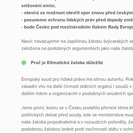
snižování emisí,
- otevírá se možnost otevřít spor znovu před českým
- posuneme ochranu lidských práv před dopady změn
- bude Česko pod mezinárodním tlakem Rady Evropy,
Navíc navazujeme na úspěšnou žalobu švýcarských sen
založena na podobných argumentech jako naše žalob
Proč je Klimatická žaloba důležitá
Evropský soud pro lidská práva má silnou autoritu. Po
zásadní vliv na další činnost státních orgánů i soudů
dalším lidem a organizacím v podobných soudních spo
Jsme první, komu se v Česku podařilo přenést téma k
politických debat před soudy, kde se ministerstva mus
naše žaloba projednatelná a v rozsudcích potvrdily, 
podobnou žalobou bránit proti nečinnosti státu v ochr