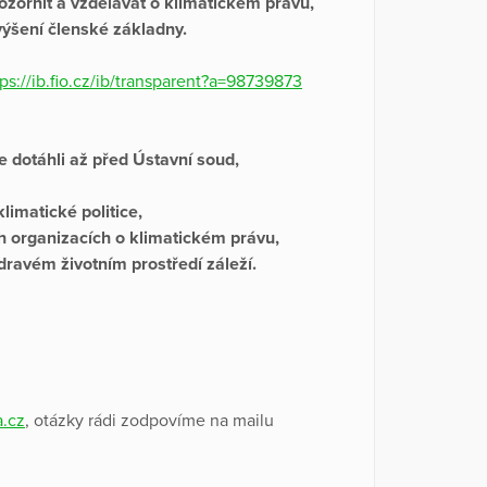
ozornit a vzdělávat o klimatickém právu,
zvýšení členské základny.
tps://ib.fio.cz/ib/transparent?a=98739873
e dotáhli až před Ústavní soud,
limatické politice,
ch organizacích o klimatickém právu,
zdravém životním prostředí záleží.
.cz
, otázky rádi zodpovíme na mailu