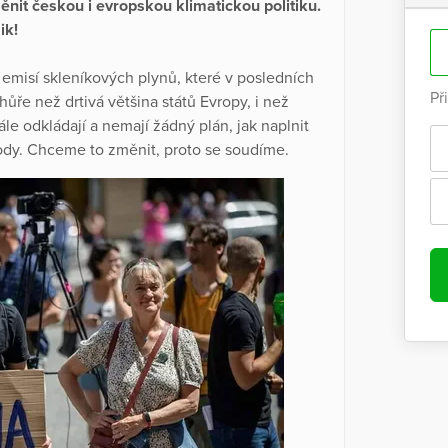
it českou i evropskou klimatickou politiku.
ik!
isí skleníkových plynů, které v posledních
Př
ůře než drtivá většina států Evropy, i než
le odkládají a nemají žádný plán, jak naplnit
hody. Chceme to změnit, proto se soudíme.