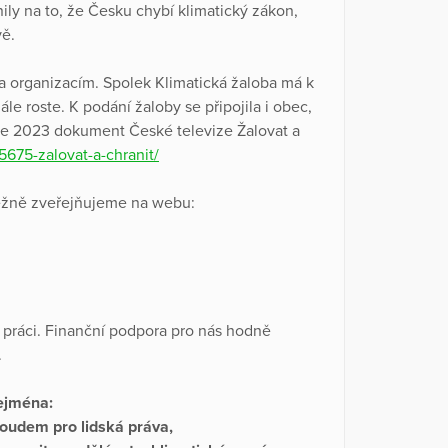
ily na to, že Česku chybí klimatický zákon,
vě.
 a organizacím. Spolek Klimatická žaloba má k
le roste. K podání žaloby se připojila i obec,
oce 2023 dokument České televize Žalovat a
675-zalovat-a-chranit/
ěžně zveřejňujeme na webu:
 práci. Finanční podpora pro nás hodně
.
zejména:
soudem pro lidská práva,