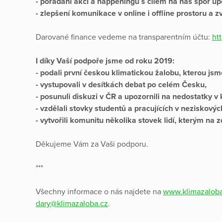
- pořádání akcí a happeningů s cílem na náš spor up
- zlepšení komunikace v online i offline prostoru a 
Darované finance vedeme na transparentním účtu:
ht
I díky Vaší podpoře jsme od roku 2019:
- podali první českou klimatickou žalobu, kterou jsm
- vystupovali v desítkách debat po celém Česku,
- posunuli diskuzi v ČR a upozornili na nedostatky v k
- vzdělali stovky studentů a pracujících v neziskový
- vytvořili komunitu několika stovek lidí, kterým na 
Děkujeme Vám za Vaši podporu.
***
Všechny informace o nás najdete na
www.klimazaloba
dary@klimazaloba.cz
.