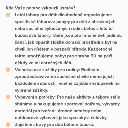
Kde Vaše pomoc vykouzlí úsměv?
Letní tábory pro děti: dlouhodobě organizujeme
specifické táborové pobyty pro děti z ohrožených
nebo sociálně vyloučených rodin. Letos v létě to
budou dva tábory, které jsou pro mnohé děti jedinou
šancí, jak opustit složité domácí prostředí a být na
chvíli jen dítětem v bezpečí přírody. Každoročně
takto umožňujeme pobyt pro zhruba 50 na péči
někdy velmi náročných dětí.
Volnočasové zážitky pro rodiny: Rodinám
zprostředkováváme společné chvíle mimo jejich
každodenní starosti, včetně zajištění vstupenek na
vybrané zážitky.
Vybavení a potřeby: Pro naše aktivity a tábory stále
sháníme a nakupujeme sportovní potřeby, výtvarný
materiál pro tvoření, drobné odměny nebo
outdoorové vybavení jako spacáky a čelovky.
Zajištění stravy pro děti během táborů.