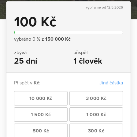
vybíráme od 12.5.2026
100 Kč
vybráno 0 % z
150 000 Kč
zbývá
přispěl
25 dní
1 člověk
Přispět v
Kč
:
Jiná částka
10 000 Kč
3 000 Kč
1 500 Kč
1 000 Kč
500 Kč
300 Kč