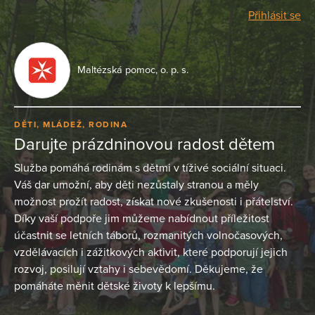
Přihlásit se
Maltézská pomoc, o. p. s.
DĚTI, MLÁDEŽ, RODINA
Darujte prázdninovou radost dětem
Služba pomáhá rodinám s dětmi v tíživé sociální situaci.
Váš dar umožní, aby děti nezůstaly stranou a měly
možnost prožít radost, získat nové zkušenosti i přátelství.
Díky vaší podpoře jim můžeme nabídnout příležitost
účastnit se letních táborů, rozmanitých volnočasových,
vzdělávacích i zážitkových aktivit, které podporují jejich
rozvoj, posilují vztahy i sebevědomí. Děkujeme, že
pomáháte měnit dětské životy k lepšímu.