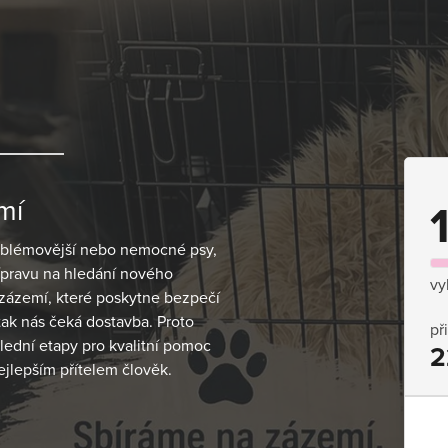
mí
problémovější nebo nemocné psy,
přípravu na hledání nového
vy
 zázemí, které poskytne bezpečí
tak nás čeká dostavba. Proto
př
ední etapy pro kvalitní pomoc
2
nejlepším přítelem člověk.