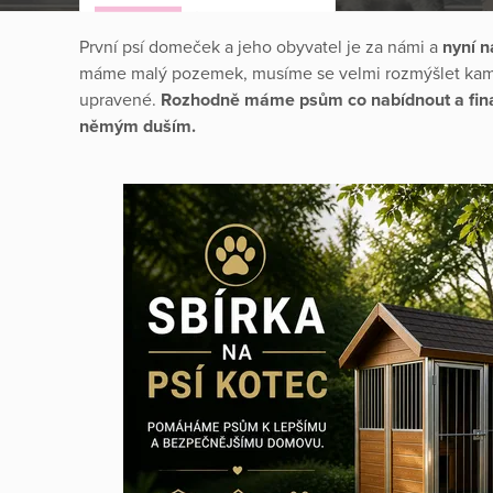
První psí domeček a jeho obyvatel je za námi a
nyní n
máme malý pozemek, musíme se velmi rozmýšlet kam 
upravené.
Rozhodně máme psům co nabídnout a fina
němým duším.