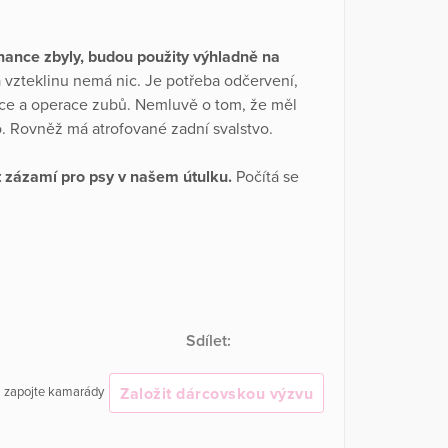
nance zbyly, budou použity výhladně na
vzteklinu nemá nic. Je potřeba odčervení,
ace a operace zubů. Nemluvě o tom, že měl
o. Rovněž má atrofované zadní svalstvo.
 zázamí pro psy v našem útulku.
Počítá se
Sdílet:
Založit dárcovskou výzvu
 a zapojte kamarády