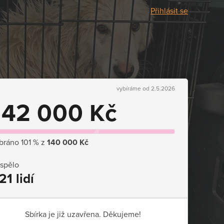
Přihlásit se
vybíráme od 2.5.2026
142 000 Kč
bráno 101 % z
140 000 Kč
ispělo
21 lidí
Sbírka je již uzavřena. Děkujeme!