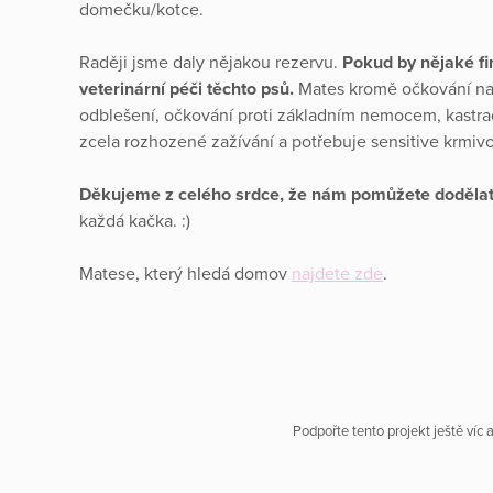
domečku/kotce.
Raději jsme daly nějakou rezervu.
Pokud by nějaké fi
veterinární péči těchto psů.
Mates kromě očkování na 
odblešení, očkování proti základním nemocem, kastr
zcela rozhozené zažívání a potřebuje sensitive krmiv
Děkujeme z celého srdce, že nám pomůžete dodělat
každá kačka. :)
Matese, který hledá domov
najdete zde
.
Podpořte tento projekt ještě víc