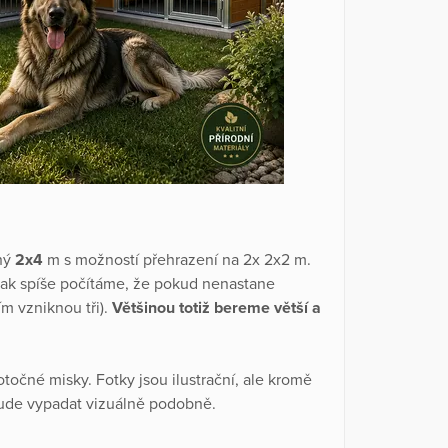
hý
2x4
m s možností přehrazení na 2x 2x2 m.
tak spíše počítáme, že pokud nenastane
m vzniknou tři).
Většinou totiž bereme větší a
očné misky. Fotky jsou ilustrační, ale kromě
bude vypadat vizuálně podobně.