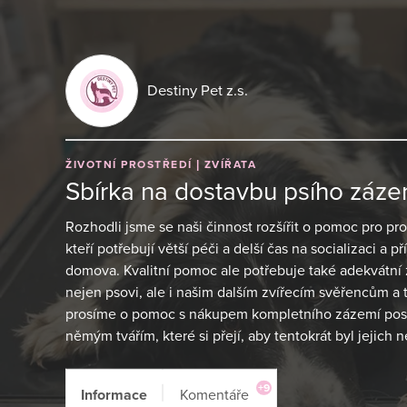
Destiny Pet z.s.
ŽIVOTNÍ PROSTŘEDÍ
ZVÍŘATA
Sbírka na dostavbu psího záze
Rozhodli jsme se naši činnost rozšířit o pomoc pro 
kteří potřebují větší péči a delší čas na socializaci a 
domova. Kvalitní pomoc ale potřebuje také adekvátní
nejen psovi, ale i našim dalším zvířecím svěřencům a 
prosíme o pomoc s nákupem kompletního zázemí posl
němým tvářím, které si přejí, aby tentokrát byl jejich 
+9
Informace
Komentáře