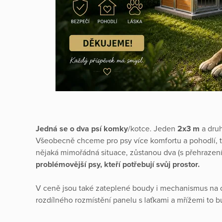
Jedná se o dva psí komky
/kotce. Jeden
2x3 m
a dru
Všeobecně chceme pro psy více komfortu a pohodlí, 
nějaká mimořádná situace, zůstanou dva (s přehrazení
problémovější psy, kteří potřebují svůj prostor.
V ceně jsou také zateplené boudy i mechanismus na ot
rozdílného rozmístění panelu s laťkami a mřížemi to 