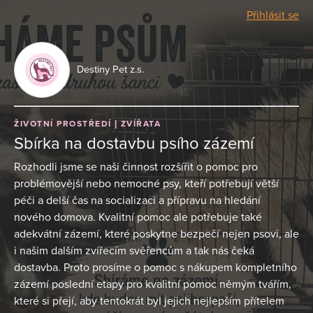
Přihlásit se
Destiny Pet z.s.
ŽIVOTNÍ PROSTŘEDÍ
ZVÍŘATA
Sbírka na dostavbu psího zázemí
Rozhodli jsme se naši činnost rozšířit o pomoc pro
problémovější nebo nemocné psy, kteří potřebují větší
péči a delší čas na socializaci a přípravu na hledání
nového domova. Kvalitní pomoc ale potřebuje také
adekvátní zázemí, které poskytne bezpečí nejen psovi, ale
i našim dalším zvířecím svěřencům a tak nás čeká
dostavba. Proto prosíme o pomoc s nákupem kompletního
zázemí poslední etapy pro kvalitní pomoc němým tvářím,
které si přejí, aby tentokrát byl jejich nejlepším přítelem