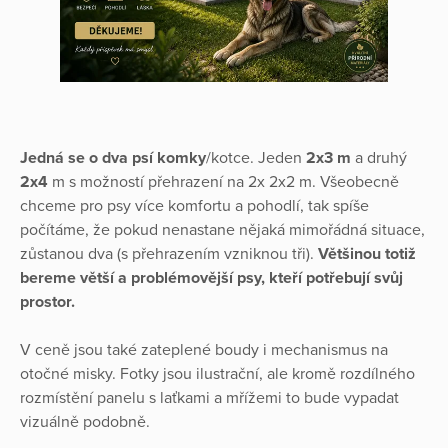
Jedná se o dva psí komky
/kotce. Jeden
2x3 m
a druhý
2x4
m s možností přehrazení na 2x 2x2 m. Všeobecně
chceme pro psy více komfortu a pohodlí, tak spíše
počítáme, že pokud nenastane nějaká mimořádná situace,
zůstanou dva (s přehrazením vzniknou tři).
Většinou totiž
bereme větší a problémovější psy, kteří potřebují svůj
prostor.
V ceně jsou také zateplené boudy i mechanismus na
otočné misky. Fotky jsou ilustrační, ale kromě rozdílného
rozmístění panelu s laťkami a mřížemi to bude vypadat
vizuálně podobně.