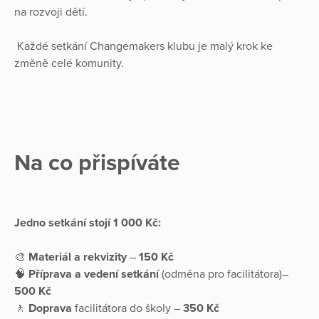
na rozvoji dětí.
Každé setkání Changemakers klubu je malý krok ke
změně celé komunity.
Na co přispíváte
Jedno setkání stojí 1 000 Kč:
🎨
Materiál a rekvizity
–
150 Kč
🧠
Příprava a vedení setkání
(odměna pro facilitátora)–
500 Kč
🚶
Doprava
facilitátora do školy –
350 Kč