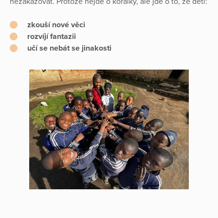
nezakazovat. Protože nejde o korálky, ale jde o to, že děti:
zkouší nové věci
rozvíjí fantazii
učí se nebát se jinakosti