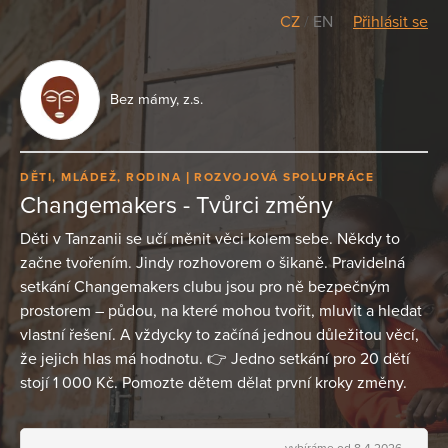
CZ
/
EN
Přihlásit se
Bez mámy, z.s.
DĚTI, MLÁDEŽ, RODINA
ROZVOJOVÁ SPOLUPRÁCE
Changemakers - Tvůrci změny
Děti v Tanzanii se učí měnit věci kolem sebe. Někdy to
začne tvořením. Jindy rozhovorem o šikaně. Pravidelná
setkání Changemakers clubu jsou pro ně bezpečným
prostorem – půdou, na které mohou tvořit, mluvit a hledat
vlastní řešení. A vždycky to začíná jednou důležitou věcí,
že jejich hlas má hodnotu. 👉 Jedno setkání pro 20 dětí
stojí 1 000 Kč. Pomozte dětem dělat první kroky změny.
vybíráme od 8.4.2026