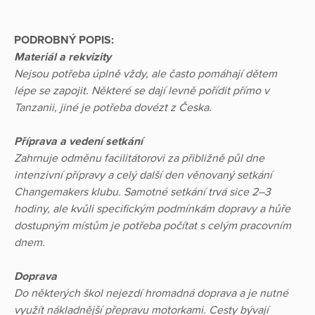
PODROBNÝ POPIS:
Materiál a rekvizity
Nejsou potřeba úplně vždy, ale často pomáhají dětem
lépe se zapojit. Některé se dají levně pořídit přímo v
Tanzanii, jiné je potřeba dovézt z Česka.
Příprava a vedení setkání
Zahrnuje odměnu facilitátorovi za přibližně půl dne
intenzivní přípravy a celý další den věnovaný setkání
Changemakers klubu. Samotné setkání trvá sice 2–3
hodiny, ale kvůli specifickým podmínkám dopravy a hůře
dostupným místům je potřeba počítat s celým pracovním
dnem.
Doprava
Do některých škol nejezdí hromadná doprava a je nutné
využít nákladnější přepravu motorkami. Cesty bývají