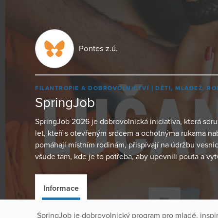
Pontes z.ú.
FILANTROPIE A DOBROVOLNICTVÍ
DĚTI, MLÁDEŽ, RO
SpringJob
SpringJob 2026 je dobrovolnická iniciativa, která sdru
let, kteří s otevřeným srdcem a ochotnýma rukama na
pomáhají místním rodinám, přispívají na údržbu vesnic, 
všude tam, kde je to potřeba, aby upevnili pouta a vytv
Informace
SpringJob je dobrovolnický program pro mladé, insp