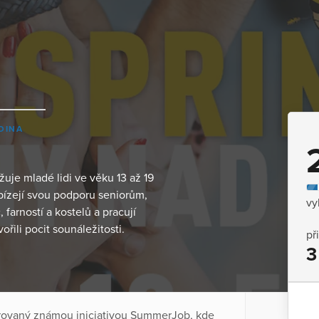
DINA
žuje mladé lidi ve věku 13 až 19
bízejí svou podporu seniorům,
vy
farností a kostelů a pracují
ořili pocit sounáležitosti.
př
3
irovaný známou iniciativou SummerJob, kde