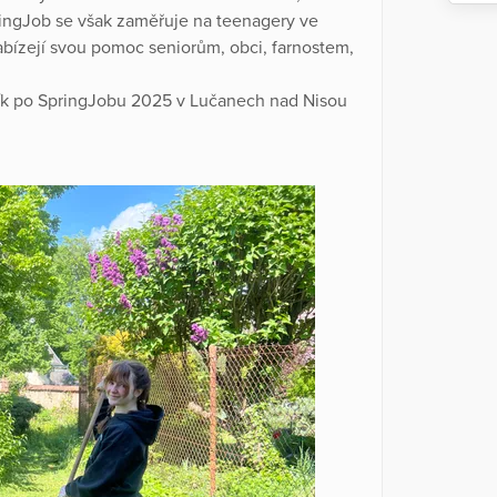
ringJob se však zaměřuje na teenagery ve
abízejí svou pomoc seniorům, obci, farnostem,
ník po SpringJobu 2025 v Lučanech nad Nisou