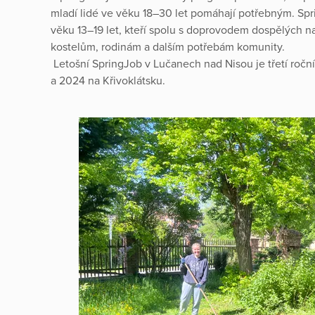
mladí lidé ve věku 18–30 let pomáhají potřebným. Sp
věku 13–19 let, kteří spolu s doprovodem dospělých n
kostelům, rodinám a dalším potřebám komunity.
Letošní SpringJob v Lučanech nad Nisou je třetí roč
a 2024 na Křivoklátsku.