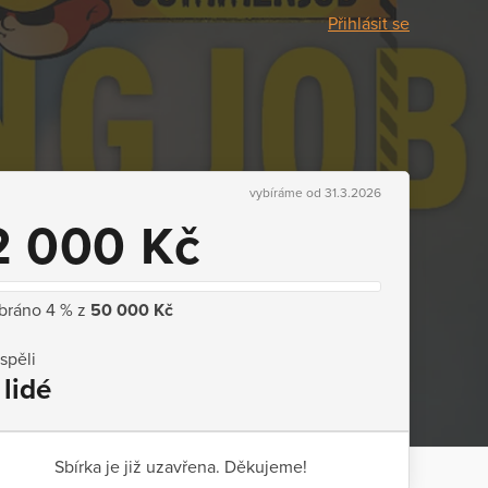
Přihlásit se
vybíráme od 31.3.2026
2 000 Kč
bráno 4 % z
50 000 Kč
ispěli
 lidé
Sbírka je již uzavřena. Děkujeme!