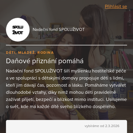
Přihlásit se
Nadační fond SPOLUŽIVOT
DĚTI, MLÁDEŽ, RODINA
Daňové přiznání pomáhá
Nadační fond SPOLUŽIVOT šíří myšlenku hostitelské péče
a ve spolupráci s dětskými domovy propojuje děti s lidmi,
kteří jim dávají čas, pozornost a lásku. Pomáháme vytvářet
dlouhodobé vztahy, díky nimž mohou děti pravidelně
zažívat přijetí, bezpečí a blízkost mimo instituci. Usilujeme
o svět, kde má každé dítě svého blízkého dospělého.
vybíráme od 2.3.2026