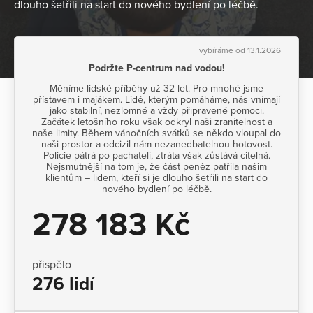
dlouho šetřili na start do nového bydlení po léčbě.
vybíráme od 13.1.2026
Podržte P-centrum nad vodou!
Měníme lidské příběhy už 32 let. Pro mnohé jsme
přístavem i majákem. Lidé, kterým pomáháme, nás vnímají
jako stabilní, nezlomné a vždy připravené pomoci.
Začátek letošního roku však odkryl naši zranitelnost a
naše limity. Během vánočních svátků se někdo vloupal do
naši prostor a odcizil nám nezanedbatelnou hotovost.
Policie pátrá po pachateli, ztráta však zůstává citelná.
Nejsmutnější na tom je, že část peněz patřila našim
klientům – lidem, kteří si je dlouho šetřili na start do
nového bydlení po léčbě.
278 183 Kč
přispělo
276 lidí