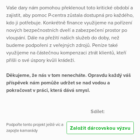
Vaše dary nám pomohou překlenout toto kritické období a
zajistit, aby pomoc P-centra zůstala dostupná pro každého,
kdo ji potřebuje. Konkrétně finance využijeme na pořízení
nových bezpečnostních dveří a zabezpečení prostor po
vloupání. Dále na přežití našich služeb do doby, než
budeme podpořeni z veřejných zdrojů. Peníze také
využijeme na částečnou kompenzaci ztrát klientů, kteří
přišli o své úspory kvůli krádeži.
Děkujeme, že nás v tom nenecháte. Opravdu každý váš
příspěvek nám pomůže udržet se nad vodou a
pokračovat v práci, která dává smysl.
Sdílet:
Podpořte tento projekt ještě víc a
Založit dárcovskou výzvu
zapojte kamarády