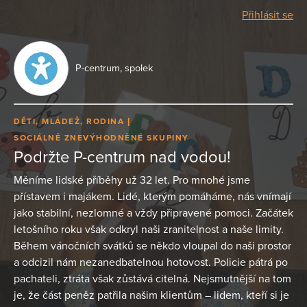
Přihlásit se
P-centrum, spolek
DĚTI, MLÁDEŽ, RODINA
SOCIÁLNĚ ZNEVÝHODNĚNÉ SKUPINY
Podržte P-centrum nad vodou!
Měníme lidské příběhy už 32 let. Pro mnohé jsme
přístavem i majákem. Lidé, kterým pomáháme, nás vnímají
jako stabilní, nezlomné a vždy připravené pomoci. Začátek
letošního roku však odkryl naši zranitelnost a naše limity.
Během vánočních svátků se někdo vloupal do naši prostor
a odcizil nám nezanedbatelnou hotovost. Policie pátrá po
pachateli, ztráta však zůstává citelná. Nejsmutnější na tom
je, že část peněz patřila našim klientům – lidem, kteří si je