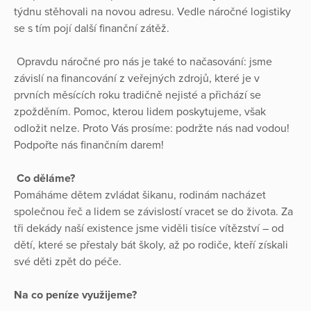
týdnu stěhovali na novou adresu. Vedle náročné logistiky
se s tím pojí další finanční zátěž.
Opravdu náročné pro nás je také to načasování: jsme
závislí na financování z veřejných zdrojů, které je v
prvních měsících roku tradičně nejisté a přichází se
zpožděním. Pomoc, kterou lidem poskytujeme, však
odložit nelze. Proto Vás prosíme: podržte nás nad vodou!
Podpořte nás finančním darem!
Co děláme?
Pomáháme dětem zvládat šikanu, rodinám nacházet
společnou řeč a lidem se závislostí vracet se do života. Za
tři dekády naší existence jsme viděli tisíce vítězství – od
dětí, které se přestaly bát školy, až po rodiče, kteří získali
své děti zpět do péče.
Na co peníze využijeme?