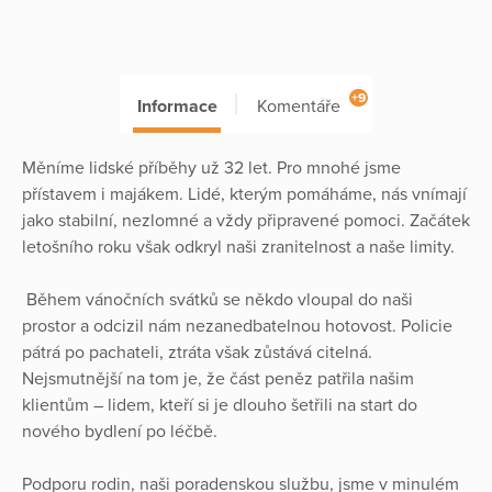
+9
Informace
Komentáře
Měníme lidské příběhy už 32 let. Pro mnohé jsme
přístavem i majákem. Lidé, kterým pomáháme, nás vnímají
jako stabilní, nezlomné a vždy připravené pomoci. Začátek
letošního roku však odkryl naši zranitelnost a naše limity.
Během vánočních svátků se někdo vloupal do naši
prostor a odcizil nám nezanedbatelnou hotovost. Policie
pátrá po pachateli, ztráta však zůstává citelná.
Nejsmutnější na tom je, že část peněz patřila našim
klientům – lidem, kteří si je dlouho šetřili na start do
nového bydlení po léčbě.
Podporu rodin, naši poradenskou službu, jsme v minulém