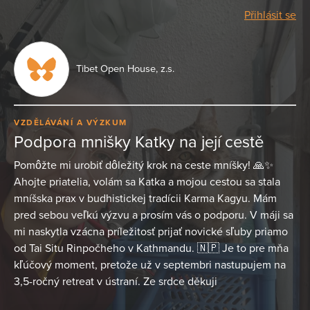
Přihlásit se
Tibet Open House, z.s.
VZDĚLÁVÁNÍ A VÝZKUM
Podpora mnišky Katky na její cestě
Pomôžte mi urobiť dôležitý krok na ceste mníšky! 🙏✨
Ahojte priatelia, volám sa Katka a mojou cestou sa stala
mníšska prax v budhistickej tradícii Karma Kagyu. Mám
pred sebou veľkú výzvu a prosím vás o podporu. V máji sa
mi naskytla vzácna príležitosť prijať novické sľuby priamo
od Tai Situ Rinpočheho v Kathmandu. 🇳🇵 Je to pre mňa
kľúčový moment, pretože už v septembri nastupujem na
3,5-ročný retreat v ústraní. Ze srdce děkuji