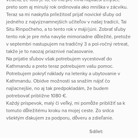
preto som aj minulý rok ordinovala ako mníška v zácviku.
Teraz sa mi naskytla príležitosť prijať novické sľuby od
jedného z najvýznamnejších učiteľov v našej tradícii, Tai
Situ Rinpočheho, a to tento rok v máji/júni. Zobrať sľuby
tento rok je pre mňa navyše mimoriadne dôležité, pretože
v septembri nastupujem na tradičný 3 a pol-ročný retreat,
takže je to naozaj priaznivé načasovanie.
Na prijatie sľubov však potrebujem vycestovať do
Kathmandu a preto teraz potrebujem vašu pomoc.
Potrebujem pokryť náklady na letenky a ubytovanie v
Kathmandu. Obidve možnosti sa snažím nájsť čo
najlacnejšie, no aj tak predpokladám, že budem
potrebovať približne 1080 €.
Každý príspevok, malý či veľký, mi pomôže priblížiť sa k
tomuto dôležitému kroku na mojej ceste. Zo srdca
všektým ďakujem za podporu, dôveru a zdieľanie.
Sdílet: