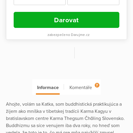
Darovat
zabezpečeno Darujme.cz
7
Informace
Komentáře
Ahojte, volám sa Katka, som buddhistická praktikujúca a
žijem ako mníška v tibetskej tradícii Karma Kagyu v
bratislavskom centre Karma Thegsum Čhöling Slovensko.
Buddhizmu sa síce venujem iba dva roky, no hneď som
vedela, že toto je to, čo má pre mňa najväčší zmysel,