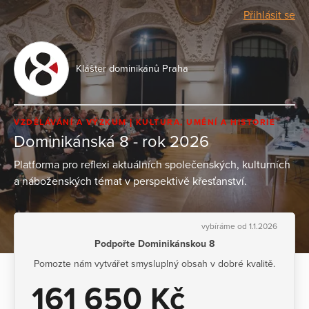
Přihlásit se
Klášter dominikánů Praha
VZDĚLÁVÁNÍ A VÝZKUM
KULTURA, UMĚNÍ A HISTORIE
Dominikánská 8 - rok 2026
Platforma pro reflexi aktuálních společenských, kulturních
a náboženských témat v perspektivě křesťanství.
vybíráme od 1.1.2026
Podpořte Dominikánskou 8
Pomozte nám vytvářet smysluplný obsah v dobré kvalitě.
161 650 Kč