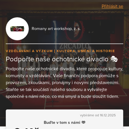
Přihlásit se
Romany art workshop, z. s.
VZDĚLÁVÁNÍ A VÝZKUM
KULTURA, UMĚNÍ A HISTORIE
Podpořte naše ochotnické divadlo 🎭
Podpořte naše ochotnické divadlo, které propojuje kultury,
komunity a vzdělávání. Vaše finanční podpora pomůže s
provozem, zkouškami, pronájmy i novými představeními.
Staňte se tak součástí našeho souboru a vytvářejte
společně s námi něco, co má smysl a bude sloužit lidem.
vybíráme od 16.12.2025
Buďte v tom s námi 🫶