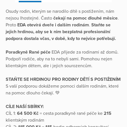
Osudy rodin, kterým se narodilo dítě s postižením, nám
nejsou lhostejné. Často
čekají na pomoc dlouhé měsíce
.
Proto
EDA otevírá dveře i dalším rodinám
.
Staňte se
jejich hrdinou, aby se k nim bezplatná profesionální
podpora dostala včas, v době, kdy to nejvíce potřebují.
Poradkyně Rané péče
EDA přijede za rodinami až domů.
Podpoří rodiče, aby na to nebyli sami. Pomohou nejen
klientským dětem, ale i jejich sourozencům.
STAŇTE SE HRDINOU PRO RODINY DĚTÍ S POSTIŽENÍM
S vaší podporou dokážeme pomoci dalším rodinám, které
na pomoc dlouho čekají. 💚
CÍLE NAŠÍ SBÍRKY:
CÍL 1:
64 500 Kč
= cesta poradkyně rané péče ke
215
klientským rodinám
CÍL 2:
115 000 Kč
=
115
hodin odborných konzultací