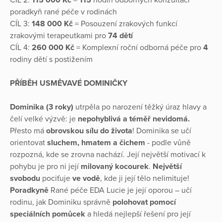
poradkyň rané péče v rodinách
CÍL 3:
148 000 Kč
= Posouzení zrakových funkcí
zrakovými terapeutkami pro
74 dětí
CÍL 4:
260 000 Kč
= Komplexní roční odborná péče pro
4
rodiny dětí s postižením
PŘÍBĚH USMĚVAVÉ DOMINIČKY
Dominika (3 roky)
utrpěla po narození těžký úraz hlavy a
čelí velké výzvě: je
nepohyblivá a téměř nevidomá.
Přesto má
obrovskou sílu do života
! Dominika se učí
orientovat
sluchem, hmatem a čichem
- podle vůně
rozpozná, kde se zrovna nachází. Její největší motivací k
pohybu je pro ni její
milovaný kocourek
.
Největší
svobodu
pociťuje
ve vodě
, kde ji její tělo nelimituje!
Poradkyně
Rané péče EDA Lucie je její oporou – učí
rodinu, jak Dominiku správně
polohovat pomocí
speciálních pomůcek
a hledá nejlepší řešení pro její