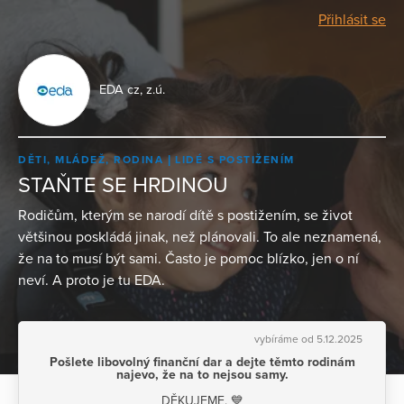
Přihlásit se
EDA cz, z.ú.
DĚTI, MLÁDEŽ, RODINA
LIDÉ S POSTIŽENÍM
STAŇTE SE HRDINOU
Rodičům, kterým se narodí dítě s postižením, se život
většinou poskládá jinak, než plánovali. To ale neznamená,
že na to musí být sami. Často je pomoc blízko, jen o ní
neví. A proto je tu EDA.
vybíráme od 5.12.2025
Pošlete libovolný finanční dar a dejte těmto rodinám
najevo, že na to nejsou samy.
DĚKUJEME. 💙