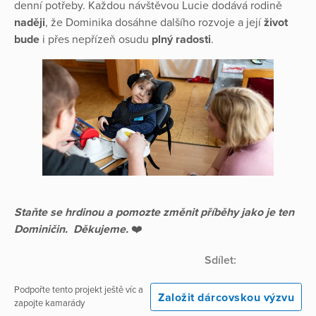
denní potřeby. Každou návštěvou Lucie dodává rodině
naději
, že Dominika dosáhne dalšího rozvoje a její
život
bude
i přes nepřízeň osudu
plný radosti
.
Staňte se hrdinou a pomozte změnit příběhy jako je ten
Dominičin. Děkujeme.
❤️
Sdílet:
Podpořte tento projekt ještě víc a
Založit dárcovskou výzvu
zapojte kamarády