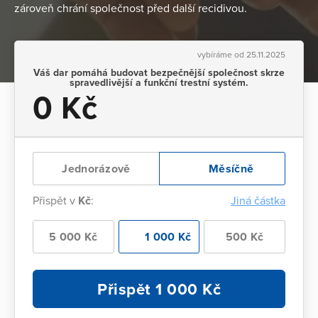
zároveň chrání společnost před další recidivou.
vybíráme od 25.11.2025
Váš dar pomáhá budovat bezpečnější společnost skrze
spravedlivější a funkční trestní systém.
0 Kč
Jednorázově
Měsíčně
Přispět v
Kč
:
Jiná částka
5 000 Kč
1 000 Kč
500 Kč
Přispět
1 000
Kč