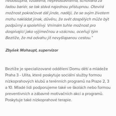
nedostupná, vzdálená, nepředstavitelná, schovaná za
řadou bariér, se tak stává najednou přístupnou. Otevírá
možnost pokračovat dál jinde, naději, že se svým životem
mohu nakládat jinak, důvěru, že svět dospělých může být
podpůrný a spolehlivý. Vnímám tuhle možnost pro
dospívající jako výjimečnou a vzácnou, oceňuji tým
Beztíže, že má odvahu jít nevyšlapanou cestou.”
Zbyšek Mohaupt, supervizor
Beztíže je specializované oddělení Domu dětí a mládeže
Praha 3 - Ulita, které poskytuje sociální služby formou
nízkoprahových klubů a terénních programů na Praze 2, 3
a 10. Mladé lidi podporujeme také ve školách nebo formou
preventivních a zábavně motivačních akcí a programů.
Poskytuje také nízkoprahové terapie.