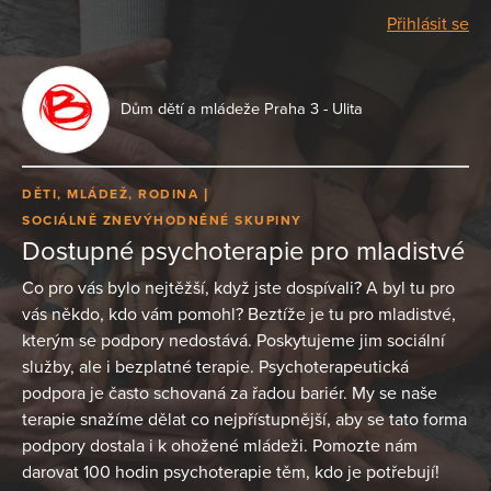
Přihlásit se
Dům dětí a mládeže Praha 3 - Ulita
DĚTI, MLÁDEŽ, RODINA
SOCIÁLNĚ ZNEVÝHODNĚNÉ SKUPINY
Dostupné psychoterapie pro mladistvé
Co pro vás bylo nejtěžší, když jste dospívali? A byl tu pro
vás někdo, kdo vám pomohl? Beztíže je tu pro mladistvé,
kterým se podpory nedostává. Poskytujeme jim sociální
služby, ale i bezplatné terapie. Psychoterapeutická
podpora je často schovaná za řadou bariér. My se naše
terapie snažíme dělat co nejpřístupnější, aby se tato forma
podpory dostala i k ohožené mládeži. Pomozte nám
darovat 100 hodin psychoterapie těm, kdo je potřebují!