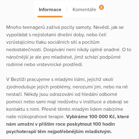
2
Informace
Komentáře
Mnoho teenagerů zažívá pocity samoty. Nevědí, jak se
vypořádat s nejistotami dnešní doby, nebo čelí
vzrůstajícímu tlaku sociálních sítí a pocitům
nedostatečnosti. Dospívání není nikdy úplně snadné. O to
náročnější je ale pro mladistvé, jimž schází podpůrné
rodinné nebo vrstevnické prostředí.
V Beztíži pracujeme s mladými lidmi, jejichž okolí
zjednodušuje jejich problémy, nerozumí jim, nebo na ně
nestačí. Někdy jsou odrazováni od hledání odborné
pomoci nebo sami mají nedůvěru v instituce a obávají se
kontaktu s nimi. Přesně těmto mladým lidem nabízíme
naše nízkoprahové terapie.
Vybíráme 100 000 Kč, které
nám umožní v příštím roce poskytnout 100 hodin
psychoterapií těm nejpotřebnějším mladistvým.