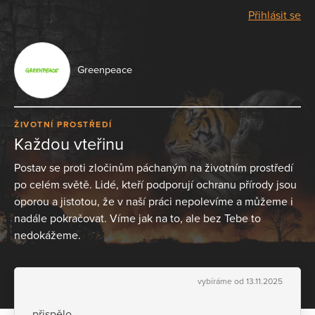
Přihlásit se
Greenpeace
ŽIVOTNÍ PROSTŘEDÍ
Každou vteřinu
Postav se proti zločinům páchaným na životním prostředí
po celém světě. Lidé, kteří podporují ochranu přírody jsou
oporou a jistotou, že v naší práci nepolevíme a můžeme i
nadále pokračovat. Víme jak na to, ale bez Tebe to
nedokážeme.
vybíráme od 13.11.2025
přispělo